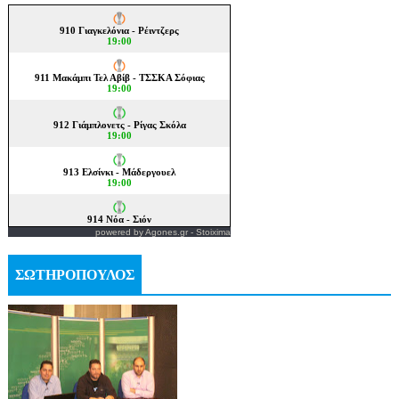
powered by
Agones.gr
-
Stoixima
ΣΩΤΗΡΟΠΟΥΛΟΣ