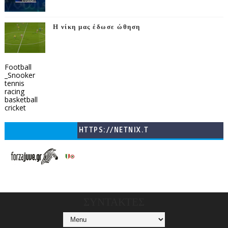
Η νίκη μας έδωσε ώθηση
Football
_Snooker
tennis
racing
basketball
cricket
HTTPS://NETNIX.T
V/COUNTRIES/GR/
CHANNELS/GNOMI-
TV
ΣΥΝΤΑΚΤΕΣ