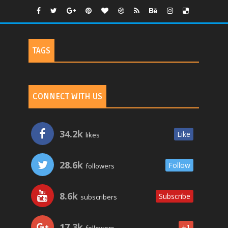
TAGS
CONNECT WITH US
34.2k
Like
likes
28.6k
Follow
followers
8.6k
Subscribe
subscribers
17.3k
+1