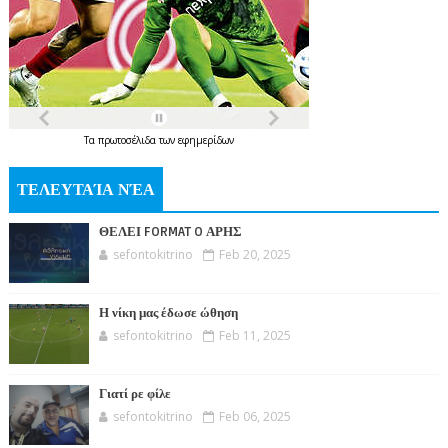
Τα
πρωτοσέλιδα
των
εφημερίδων
ΤΕΛΕΥΤΑΊΑ ΝΈΑ
ΘΕΛΕΙ FORMAT O ΑΡΗΣ
sefontokitrino
Feb 20, 2025
Η νίκη μας έδωσε ώθηση
sefontokitrino
Feb 11, 2025
Γιατί ρε φίλε
sefontokitrino
Feb 06, 2025