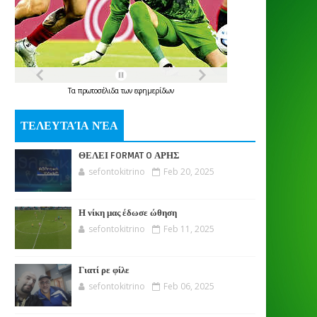
Τα
πρωτοσέλιδα
των
εφημερίδων
ΤΕΛΕΥΤΑΊΑ ΝΈΑ
ΘΕΛΕΙ FORMAT O ΑΡΗΣ
sefontokitrino
Feb 20, 2025
Η νίκη μας έδωσε ώθηση
sefontokitrino
Feb 11, 2025
Γιατί ρε φίλε
sefontokitrino
Feb 06, 2025