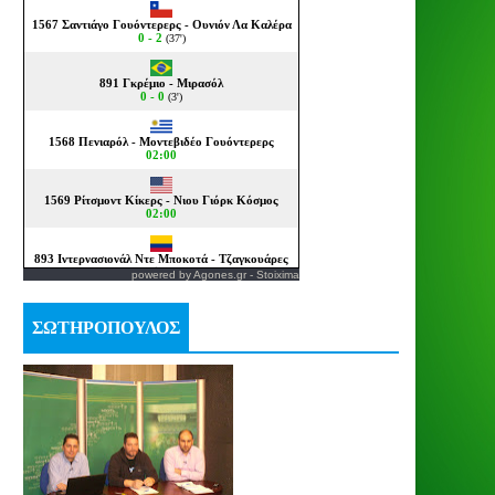
powered by
Agones.gr
-
Stoixima
ΣΩΤΗΡΟΠΟΥΛΟΣ