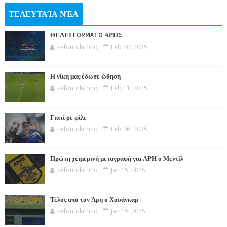
ΤΕΛΕΥΤΑΊΑ ΝΈΑ
ΘΕΛΕΙ FORMAT O ΑΡΗΣ
sefontokitrino
Feb 20, 2025
Η νίκη μας έδωσε ώθηση
sefontokitrino
Feb 11, 2025
Γιατί ρε φίλε
sefontokitrino
Feb 06, 2025
Πρώτη χειμερινή μεταγραφή για ΑΡΗ ο Μεντίλ
sefontokitrino
Jan 15, 2025
Τέλος από τον Άρη ο Χουάνκαρ
sefontokitrino
Jan 15, 2025