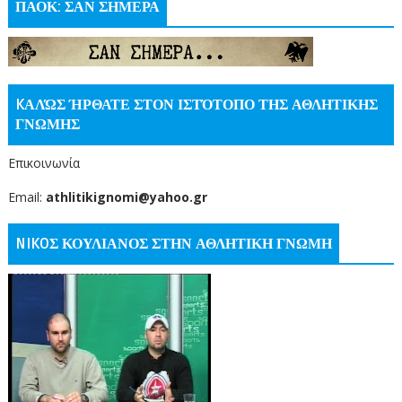
ΠΑΟΚ: ΣΑΝ ΣΗΜΕΡΑ
KΑΛΏΣ ΉΡΘΑΤΕ ΣΤΟΝ ΙΣΤΌΤΟΠΟ ΤΗΣ ΑΘΛΗΤΙΚΗΣ
ΓΝΩΜΗΣ
Επικοινωνία
Email:
athlitikignomi@yahoo.gr
NIKOΣ ΚΟΥΛΙΑΝΟΣ ΣΤΗΝ ΑΘΛΗΤΙΚΗ ΓΝΩΜΗ