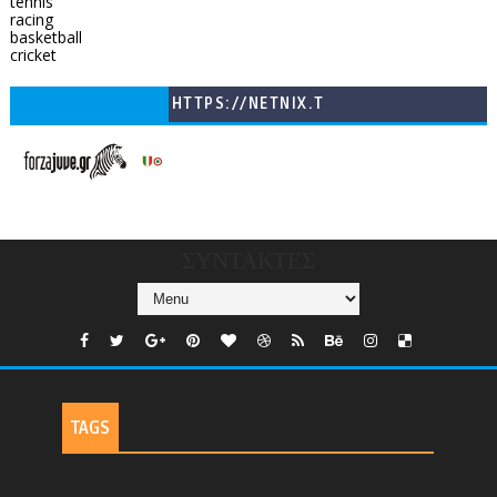
tennis
racing
basketball
cricket
HTTPS://NETNIX.T
V/COUNTRIES/GR/
CHANNELS/GNOMI-
TV
ΣΥΝΤΑΚΤΕΣ
TAGS