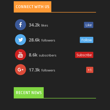
CONNECT WITH US
34.2k
Like
likes
28.6k
Follow
followers
8.6k
Subscribe
subscribers
17.3k
+1
followers
RECENT NEWS