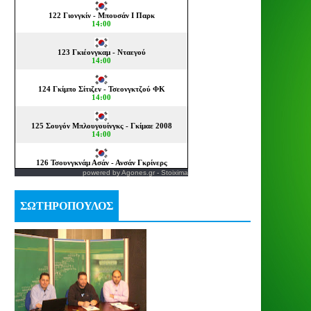
powered by
Agones.gr
-
Stoixima
ΣΩΤΗΡΟΠΟΥΛΟΣ