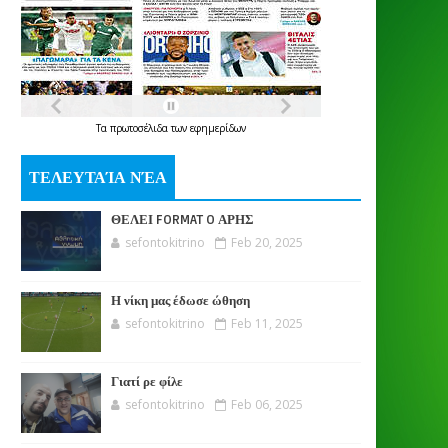
Τα
πρωτοσέλιδα
των
εφημερίδων
ΤΕΛΕΥΤΑΊΑ ΝΈΑ
ΘΕΛΕΙ FORMAT O ΑΡΗΣ
sefontokitrino
Feb 20, 2025
Η νίκη μας έδωσε ώθηση
sefontokitrino
Feb 11, 2025
Γιατί ρε φίλε
sefontokitrino
Feb 06, 2025