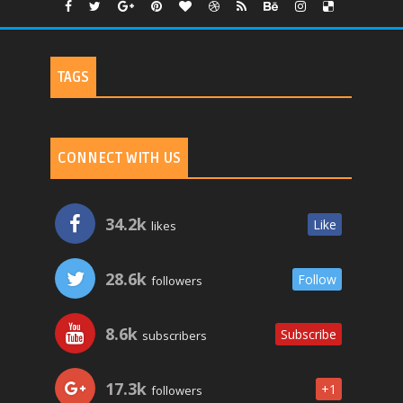
TAGS
CONNECT WITH US
34.2k
Like
likes
28.6k
Follow
followers
8.6k
Subscribe
subscribers
17.3k
+1
followers