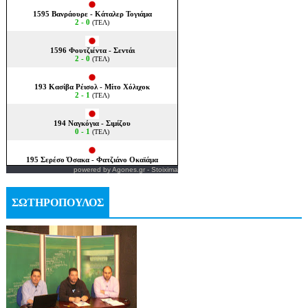
powered by
Agones.gr
-
Stoixima
ΣΩΤΗΡΟΠΟΥΛΟΣ