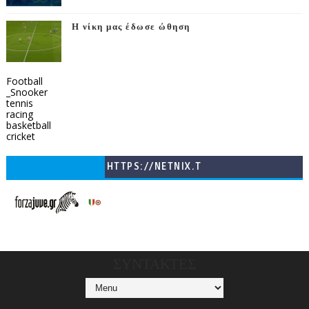
Η νίκη μας έδωσε ώθηση
Football
_Snooker
tennis
racing
basketball
cricket
HTTPS://NETNIX.T
V/COUNTRIES/GR/
CHANNELS/GNOMI-
TV
ΣΥΝΤΑΚΤΕΣ