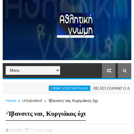
ΘΕΛΕΙ FORMAT O ΑΡΗΣ
ΣΑΒΒΑΣ ΚΩΝΣΤΑΝΤΙΝΙΔΗΣ
Home
Unlabelled
-Ίβανσιτς ναι, Κυργιάκος όχι
-Ίβανσιτς ναι, Κυργιάκος όχι
ΓΝΩΜΗ
17 years ago