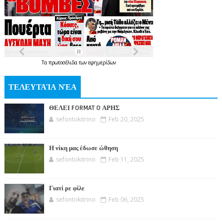
Τα
πρωτοσέλιδα
των
εφημερίδων
ΤΕΛΕΥΤΑΊΑ ΝΈΑ
ΘΕΛΕΙ FORMAT O ΑΡΗΣ
sefontokitrino
Feb 20, 2025
Η νίκη μας έδωσε ώθηση
sefontokitrino
Feb 11, 2025
Γιατί ρε φίλε
sefontokitrino
Feb 06, 2025