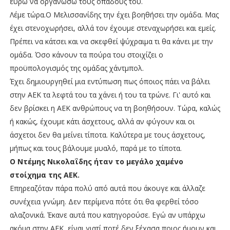
ευρώ να οργανώσω τους οπαδούς του.
Λέμε τώρα.Ο Μελισσανίδης την έχει βοηθήσει την ομάδα. Μας
έχει στενοχωρήσει, αλλά τον έχουμε στεναχωρήσει και εμείς.
Πρέπει να κάτσει και να σκεφθεί ψύχραιμα τι θα κάνει με την
ομάδα. Όσο κάνουν τα πούρα του στοιχίζει ο
προϋπολογισμός της ομάδας χάντμπολ.
Έχει δημιουργηθεί μια εντύπωση πως όποιος πάει να βάλει
στην ΑΕΚ τα λεφτά του τα χάνει ή του τα τρώνε. Γι' αυτό και
δεν βρίσκει η ΑΕΚ ανθρώπους να τη βοηθήσουν. Τώρα, καλώς
ή κακώς, έχουμε κάτι άσχετους, αλλά αν φύγουν και οι
άσχετοι δεν θα μείνει τίποτα. Καλύτερα με τους άσχετους,
μήπως και τους βάλουμε μυαλό, παρά με το τίποτα.
Ο Ντέμης Νικολαΐδης ήταν το μεγάλο χαμένο
στοίχημα της ΑΕΚ.
Επηρεαζόταν πάρα πολύ από αυτά που άκουγε και άλλαζε
συνέχεια γνώμη. Δεν περίμενα πότε ότι θα φερθεί τόσο
αλαζονικά. Έκανε αυτά που κατηγορούσε. Εγώ αν υπάρχω
ακόμα στην ΑΕΚ, είναι γιατί ποτέ δεν ξέχασα ποιος ήμουν και