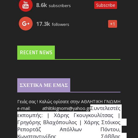
8.6k
Subscribe
subscribers
17.3k
+1
followers
RECENT NEWS
ΣΧΕΤΙΚΑ ΜΕ ΕΜΑΣ
Γειάς σας ! Καλώς ορίσατε στην ΑΘΛΗΤΙΚΗ ΓΝΩΜΗ
Συντ
ελεστές 
e-mail: athl
it
ikignomi@yahoo.gr
εκπομπής: | Χάρης Γκουγκουλίτσας | 
Γρηγόρης Βλαχόπουλος | Χάρης Στόικος                                                                                                                                     
Ρεπορτάζ Απόλλων Πόντου, 
Κωνσταντινίδης   Σάββας                                                                    