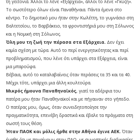
τη γειτονιά. Άλλοι το λένε «Εξάρχεια», άλλοι το λένε «Γκύζη».
Το σωστότερο όλων είναι Παναθήναια. Πάντα έμενα στο
κέντρο. Το δημοτικό μου ήταν στην Κωλέττη, το γυμνάσιο στη
Βαλτετσίου, το Βαρβάκειο, τα φροντιστήριά μου στη Σόλωνος
και η Νομική στη Σόλωνος.
Όλη μου τη ζωή την πέρασα στα Εξάρχεια.
Δεν έχει
καμία σχέση με τώρα. Αυτό το περί ενεργητικότητας και περί
προβληματισμού, που λένε ότι υπάρχει στα Εξάρχεια, είναι
μια μπαρούφα.
Βέβαια, αυτό το καταλαβαίνεις όταν περάσεις τα 35 και τα 40.
Μέχρι τότε, υπάρχει μια άλλη κουλτούρα.
Μικρός ήμουνα Παναθηναϊκός
, γιατί τα αδέρφια του
πατέρα μου ήταν Παναθηναϊκοί και με πήγαιναν στο γήπεδο.
Ο πατέρας μου, όμως, όταν συνειδητοποίησε την
πραγματικότητα, επενέβη δραστικά και έβαλε τα πράγματα στη
σωστή τους θέση.
Ήταν ΠΑΟΚ και μόλις ήρθε στην Αθήνα έγινε ΑΕΚ.
Όταν
έμαθε ότι με πηγαίνουν στον ΠΑΟ, με συνοπτικές διαδικασίες