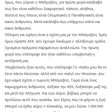
όμως, που γύρισε ο Μπάγιεβιτς, για πρώτη φορά κατάλαβα
πως δεν είναι καθόλου διαφορετικό. Κάποτε, αλήθεια,
πίστευα πως όποιος είναι Ολυμπιακός ή Παναθηναϊκός είναι
κακός άνθρωπος. Μετά κατάλαβα πως υπάρχουν καλοί και
κακοί άνθρωποι.
Πόλεμος και ειρήνη είναι η σχέση μας με τον Μπάγιεβιτς. Εμείς
όμως είμαστε ΑΕΚ. Δεν έχουμε δικαίωμα ν' αλλάξουμε ομάδα.
Ορισμένα πράγματα παραμένουν αναλλοίωτα. Την πρώτη
φορά που επέστρεψε δεν ήταν καθόλου υπερβολική η
αντίδρασή μας.
Υπερβολικός ήταν αυτός, που επέστρεψε.Το «παπί» μου θα το
λένε πάντα Ντούσαν. Αλλά από τον παλιό τον Ντούσαν. Δεν
έχει καμιά σχέση ο τωρινός Μπάγιεβιτς. Τώρα είναι ένας
παρωχημένος άνθρωπος. Δόξασε την ΑΕΚ, δοξάστηκε μαζί της
και μετά την πλήγωσε. Και εγώ αύριο, βέβαια, μπορεί να
προδώσω αυτό που αγαπάω. Δεν ξέρεις πώς τα φέρνει η ζωή.
Μπορεί να έρθει αύριο ο Κόκκαλης, να μου δώσει 1.000.000