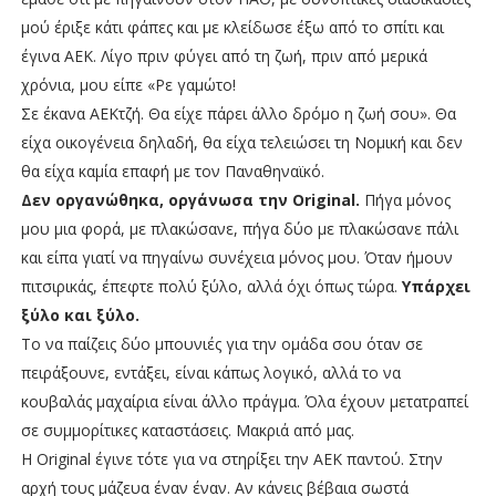
μού έριξε κάτι φάπες και με κλείδωσε έξω από το σπίτι και
έγινα ΑΕΚ. Λίγο πριν φύγει από τη ζωή, πριν από μερικά
χρόνια, μου είπε «Ρε γαμώτο!
Σε έκανα ΑΕΚτζή. Θα είχε πάρει άλλο δρόμο η ζωή σου». Θα
είχα οικογένεια δηλαδή, θα είχα τελειώσει τη Νομική και δεν
θα είχα καμία επαφή με τον Παναθηναϊκό.
Δεν οργανώθηκα, οργάνωσα την Original.
Πήγα μόνος
μου μια φορά, με πλακώσανε, πήγα δύο με πλακώσανε πάλι
και είπα γιατί να πηγαίνω συνέχεια μόνος μου. Όταν ήμουν
πιτσιρικάς, έπεφτε πολύ ξύλο, αλλά όχι όπως τώρα.
Υπάρχει
ξύλο και ξύλο.
Το να παίζεις δύο μπουνιές για την ομάδα σου όταν σε
πειράξουνε, εντάξει, είναι κάπως λογικό, αλλά το να
κουβαλάς μαχαίρια είναι άλλο πράγμα. Όλα έχουν μετατραπεί
σε συμμορίτικες καταστάσεις. Μακριά από μας.
Η Original έγινε τότε για να στηρίξει την ΑΕΚ παντού. Στην
αρχή τους μάζευα έναν έναν. Αν κάνεις βέβαια σωστά