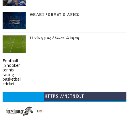
ΘΕΛΕΙ FORMAT O ΑΡΗΣ
Η νίκη μας έδωσε ώθηση
Football
_Snooker
tennis
racing
basketball
cricket
HTTPS://NETNIX.T
V/COUNTRIES/GR/
CHANNELS/GNOMI-
TV