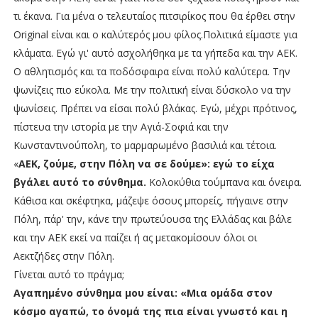
τι έκανα. Για μένα ο τελευταίος πιτσιρίκος που θα έρθει στην
Original είναι και ο καλύτερός μου φίλος.Πολιτικά είμαστε για
κλάματα. Εγώ γι' αυτό ασχολήθηκα με τα γήπεδα και την ΑΕΚ.
Ο αθλητισμός και τα ποδόσφαιρα είναι πολύ καλύτερα. Την
ψωνίζεις πιο εύκολα. Με την πολιτική είναι δύσκολο να την
ψωνίσεις. Πρέπει να είσαι πολύ βλάκας. Εγώ, μέχρι πρότινος,
πίστευα την ιστορία με την Αγιά-Σοφιά και την
Κωνσταντινούπολη, το μαρμαρωμένο βασιλιά και τέτοια.
«
ΑΕΚ, ζούμε, στην Πόλη να σε δούμε»: εγώ το είχα
βγάλει αυτό το σύνθημα.
Κολοκύθια τούμπανα και όνειρα.
Κάθισα και σκέφτηκα, μάζεψε όσους μπορείς, πήγαινε στην
Πόλη, πάρ' την, κάνε την πρωτεύουσα της Ελλάδας και βάλε
και την ΑΕΚ εκεί να παίζει ή ας μετακομίσουν όλοι οι
Αεκτζήδες στην Πόλη.
Γίνεται αυτό το πράγμα;
Αγαπημένο σύνθημα μου είναι: «Μια ομάδα στον
κόσμο αγαπώ, το όνομά της πια είναι γνωστό και η