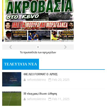
Τα
πρωτοσέλιδα
των
εφημερίδων
ΤΕΛΕΥΤΑΊΑ ΝΈΑ
ΘΕΛΕΙ FORMAT O ΑΡΗΣ
sefontokitrino
Feb 20, 2025
Η νίκη μας έδωσε ώθηση
sefontokitrino
Feb 11, 2025