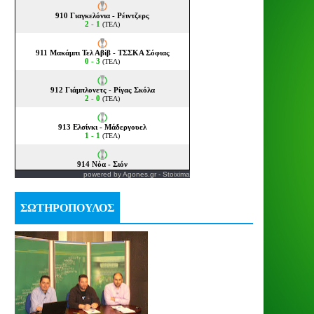
powered by
Agones.gr
-
Stoixima
ΣΩΤΗΡΟΠΟΥΛΟΣ