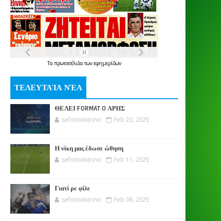
Τα
πρωτοσέλιδα
των
εφημερίδων
ΤΕΛΕΥΤΑΊΑ ΝΈΑ
ΘΕΛΕΙ FORMAT O ΑΡΗΣ
sefontokitrino
Feb 20, 2025
Η νίκη μας έδωσε ώθηση
sefontokitrino
Feb 11, 2025
Γιατί ρε φίλε
sefontokitrino
Feb 06, 2025