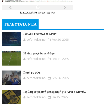
Τα
πρωτοσέλιδα
των
εφημερίδων
ΤΕΛΕΥΤΑΊΑ ΝΈΑ
ΘΕΛΕΙ FORMAT O ΑΡΗΣ
sefontokitrino
Feb 20, 2025
Η νίκη μας έδωσε ώθηση
sefontokitrino
Feb 11, 2025
Γιατί ρε φίλε
sefontokitrino
Feb 06, 2025
Πρώτη χειμερινή μεταγραφή για ΑΡΗ ο Μεντίλ
sefontokitrino
Jan 15, 2025