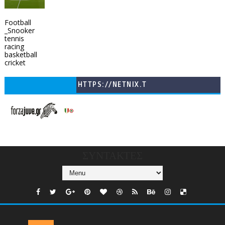
Football
_Snooker
tennis
racing
basketball
cricket
HTTPS://NETNIX.T
V/COUNTRIES/GR/
CHANNELS/GNOMI-
TV
ΣΥΝΤΑΚΤΕΣ