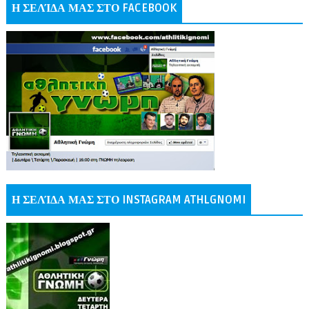
Η ΣΕΛΊΔΑ ΜΑΣ ΣΤΟ FACEBOOK
Η ΣΕΛΊΔΑ ΜΑΣ ΣΤΟ INSTAGRAM ATHLGNOMI