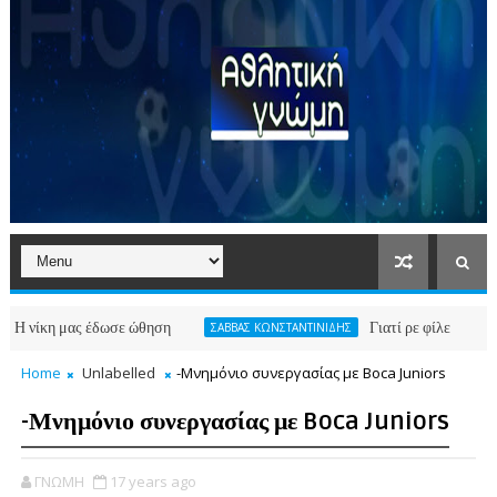
η μας έδωσε ώθηση
Γιατί ρε φίλε
ΣΑΒΒΑΣ ΚΩΝΣΤΑΝΤΙΝΙΔΗΣ
ΠΑΕ ΑΡΗΣ
Home
Unlabelled
-Μνημόνιο συνεργασίας με Boca Juniors
-Μνημόνιο συνεργασίας με Boca Juniors
ΓΝΩΜΗ
17 years ago