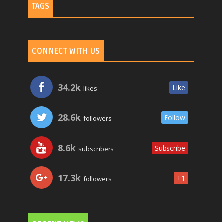
TAGS
CONNECT WITH US
34.2k
Like
likes
28.6k
Follow
followers
8.6k
Subscribe
subscribers
17.3k
+1
followers