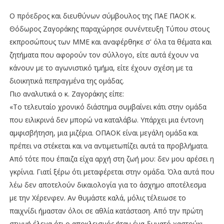
Ο πρόεδρος και διευθύνων σύμβουλος της ΠΑΕ ΠΑΟΚ κ.
Θόδωρος Ζαγοράκης παραχώρησε συνέντευξη Τύπου στους
εκπροσώπους των ΜΜΕ και αναφέρθηκε σ' όλα τα θέματα και
ζητήματα που αφορούν τον σύλλογο, είτε αυτά έχουν να
κάνουν με το αγωνιστικό τμήμα, είτε έχουν σχέση με τα
διοικητικά πεπραγμένα της ομάδας.
Πιο αναλυτικά ο κ. Ζαγοράκης είπε:
«Το τελευταίο χρονικό διάστημα συμβαίνει κάτι στην ομάδα
που ειλικρινά δεν μπορώ να καταλάβω. Υπάρχει μια έντονη
αμφισβήτηση, μια μιζέρια. ΟΠΑΟΚ είναι μεγάλη ομάδα και
πρέπει να στέκεται και να αντιμετωπίζει αυτά τα προβλήματα.
Από τότε που έπαιζα είχα αρχή στη ζωή μου: δεν μου αρέσει η
γκρίνια. Γιατί ξέρω ότι μεταφέρεται στην ομάδα. Όλα αυτά που
λέω δεν αποτελούν δικαιολογία για το άσχημο αποτέλεσμα
με την Χέρενφεν. Αν θυμάστε καλά, μόλις τέλειωσε το
παιχνίδι ήμασταν όλοι σε αθλία κατάσταση. Από την πρώτη
στιγμή έλεγα ότι ο αποκλεισμός ήταν ένα δυνατό χαστούκι.