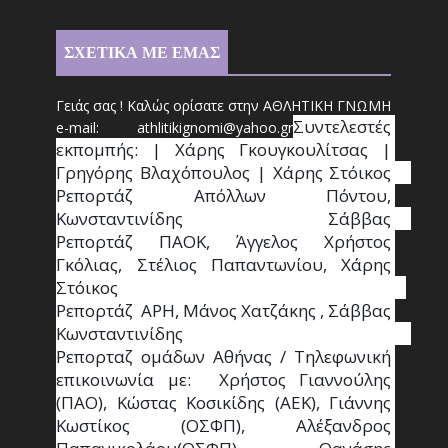
ΣΧΕΤΙΚΑ ΜΕ ΕΜΑΣ
Γειάς σας ! Καλώς ορίσατε στην ΑΘΛΗΤΙΚΗ ΓΝΩΜΗ
Συντ
ελεστές 
e-mail: athl
it
ikignomi@yahoo.gr
εκπομπής: | Χάρης Γκουγκουλίτσας | 
Γρηγόρης Βλαχόπουλος | Χάρης Στόικος                                                                                                                                     
Ρεπορτάζ Απόλλων Πόντου, 
Κωνσταντινίδης   Σάββας                                                                    
Ρεπορτάζ ΠΑΟΚ, Άγγελος Χρήστος 
Γκόλιας, Στέλιος Παπαντωνίου, Χάρης 
Στόικος                                                                        
Ρεπορτάζ  ΑΡΗ, Μάνος Χατζάκης , Σάββας 
Κωνσταντινίδης                                                                                                  
Ρεπορταζ ομάδων Αθήνας / Τηλεφωνική 
επικοινωνία με:  Χρήστος Γιαννούλης 
(ΠΑΟ), Κώστας Κοσικίδης (ΑΕΚ), Γιάννης 
Κωστίκος (ΟΣΦΠ), Αλέξανδρος 