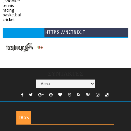
_Snooker
tennis
racing
basketball
cricket
HTTPS://NETNIX.T
V/COUNTRIES/GR/
CHANNELS/GNOMI-
TV
ΣΥΝΤΑΚΤΕΣ
TAGS