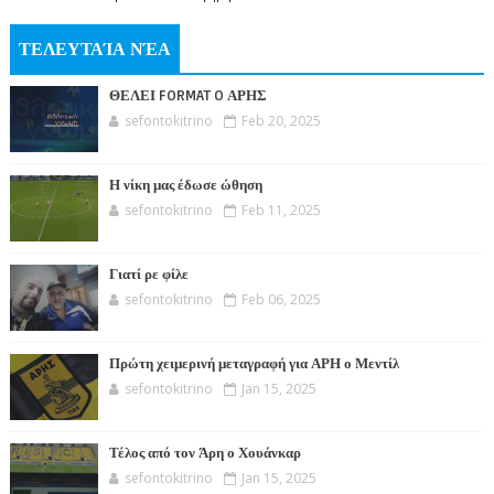
ΤΕΛΕΥΤΑΊΑ ΝΈΑ
ΘΕΛΕΙ FORMAT O ΑΡΗΣ
sefontokitrino
Feb 20, 2025
Η νίκη μας έδωσε ώθηση
sefontokitrino
Feb 11, 2025
Γιατί ρε φίλε
sefontokitrino
Feb 06, 2025
Πρώτη χειμερινή μεταγραφή για ΑΡΗ ο Μεντίλ
sefontokitrino
Jan 15, 2025
Τέλος από τον Άρη ο Χουάνκαρ
sefontokitrino
Jan 15, 2025