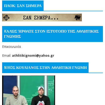
ΠΑΟΚ: ΣΑΝ ΣΗΜΕΡΑ
KΑΛΏΣ ΉΡΘΑΤΕ ΣΤΟΝ ΙΣΤΌΤΟΠΟ ΤΗΣ ΑΘΛΗΤΙΚΗΣ
ΓΝΩΜΗΣ
Επικοινωνία
Email:
athlitikignomi@yahoo.gr
NIKOΣ ΚΟΥΛΙΑΝΟΣ ΣΤΗΝ ΑΘΛΗΤΙΚΗ ΓΝΩΜΗ