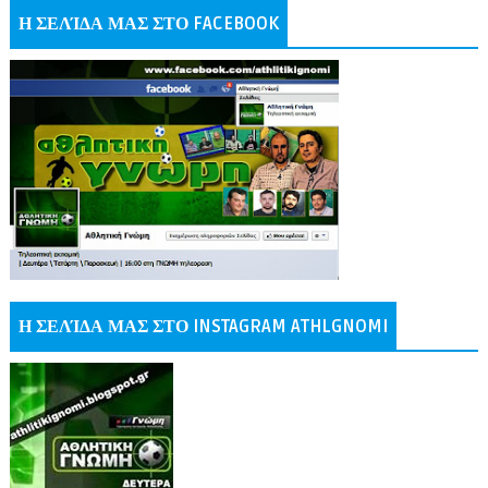
Η ΣΕΛΊΔΑ ΜΑΣ ΣΤΟ FACEBOOK
Η ΣΕΛΊΔΑ ΜΑΣ ΣΤΟ INSTAGRAM ATHLGNOMI