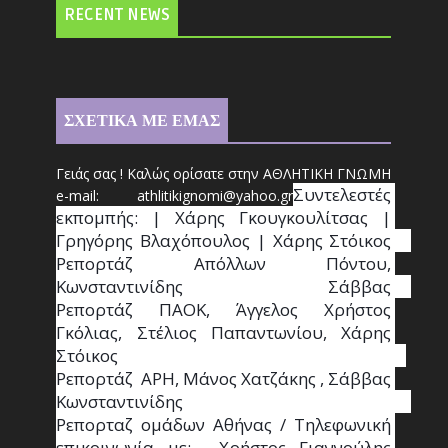
RECENT NEWS
ΣΧΕΤΙΚΑ ΜΕ ΕΜΑΣ
Γειάς σας ! Καλώς ορίσατε στην ΑΘΛΗΤΙΚΗ ΓΝΩΜΗ
Συντ
ελεστές 
e-mail: athl
it
ikignomi@yahoo.gr
εκπομπής: | Χάρης Γκουγκουλίτσας | 
Γρηγόρης Βλαχόπουλος | Χάρης Στόικος                                                                                                                                     
Ρεπορτάζ Απόλλων Πόντου, 
Κωνσταντινίδης   Σάββας                                                                    
Ρεπορτάζ ΠΑΟΚ, Άγγελος Χρήστος 
Γκόλιας, Στέλιος Παπαντωνίου, Χάρης 
Στόικος                                                                        
Ρεπορτάζ  ΑΡΗ, Μάνος Χατζάκης , Σάββας 
Κωνσταντινίδης                                                                                                  
Ρεπορταζ ομάδων Αθήνας / Τηλεφωνική 
επικοινωνία με:  Χρήστος Γιαννούλης 