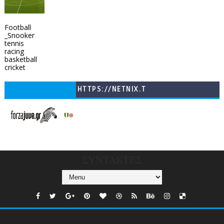
Football
_Snooker
tennis
racing
basketball
cricket
HTTPS://NETNIX.T
V/COUNTRIES/GR/
CHANNELS/GNOMI-
TV
ΣΥΝΤΑΚΤΕΣ