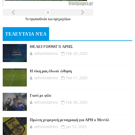
Τα
πρωτοσέλιδα
των
εφημερίδων
ΤΕΛΕΥΤΑΊΑ ΝΈΑ
ΘΕΛΕΙ FORMAT O ΑΡΗΣ
sefontokitrino
Feb 20, 2025
Η νίκη μας έδωσε ώθηση
sefontokitrino
Feb 11, 2025
Γιατί ρε φίλε
sefontokitrino
Feb 06, 2025
Πρώτη χειμερινή μεταγραφή για ΑΡΗ ο Μεντίλ
sefontokitrino
Jan 15, 2025