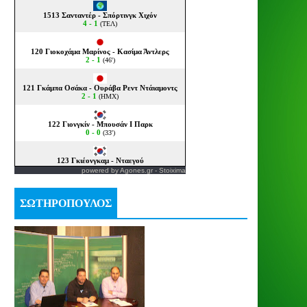
powered by
Agones.gr
-
Stoixima
ΣΩΤΗΡΟΠΟΥΛΟΣ