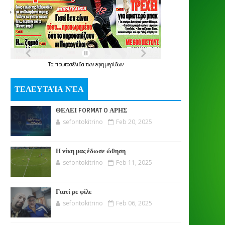
Τα
πρωτοσέλιδα
των
εφημερίδων
ΤΕΛΕΥΤΑΊΑ ΝΈΑ
ΘΕΛΕΙ FORMAT O ΑΡΗΣ
sefontokitrino
Feb 20, 2025
Η νίκη μας έδωσε ώθηση
sefontokitrino
Feb 11, 2025
Γιατί ρε φίλε
sefontokitrino
Feb 06, 2025