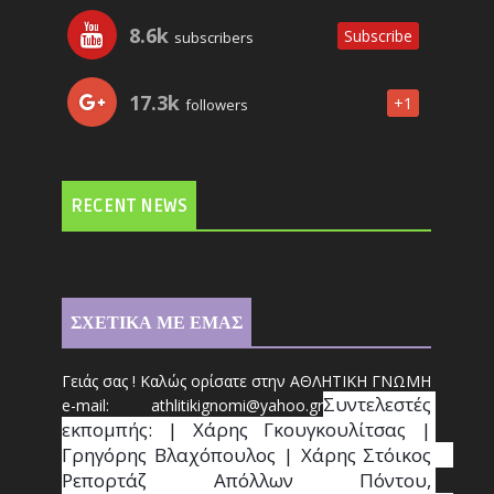
8.6k
Subscribe
subscribers
17.3k
+1
followers
RECENT NEWS
ΣΧΕΤΙΚΑ ΜΕ ΕΜΑΣ
Γειάς σας ! Καλώς ορίσατε στην ΑΘΛΗΤΙΚΗ ΓΝΩΜΗ
Συντ
ελεστές 
e-mail: athl
it
ikignomi@yahoo.gr
εκπομπής: | Χάρης Γκουγκουλίτσας | 
Γρηγόρης Βλαχόπουλος | Χάρης Στόικος                                                                                                                                     
Ρεπορτάζ Απόλλων Πόντου, 