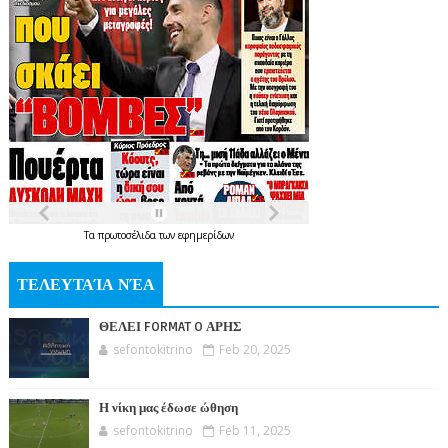
Τα
πρωτοσέλιδα
των
εφημερίδων
ΤΕΛΕΥΤΑΊΑ ΝΈΑ
ΘΕΛΕΙ FORMAT O ΑΡΗΣ
sefontokitrino
Feb 20, 2025
Η νίκη μας έδωσε ώθηση
sefontokitrino
Feb 11, 2025