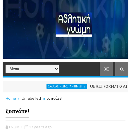
ΘΕΛΕΙ FORMAT O ΑΡΗΣ
ΣΑΒΒΑΣ ΚΩΝΣΤΑΝΤΙΝΙΔΗΣ
Home
Unlabelled
ξυπνάτε!
ξυπνάτε!
ΓΝΩΜΗ
17 years ago