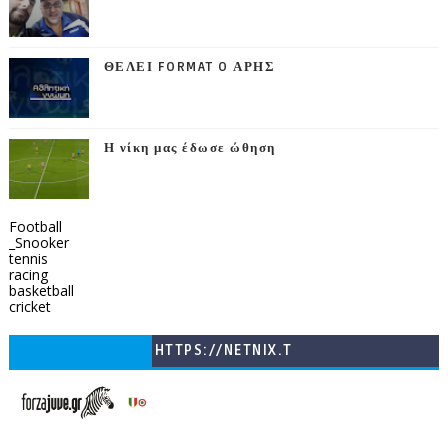
ΘΕΛΕΙ FORMAT O ΑΡΗΣ
Η νίκη μας έδωσε ώθηση
Football
_Snooker
tennis
racing
basketball
cricket
HTTPS://NETNIX.T
V/COUNTRIES/GR/
CHANNELS/GNOMI-
TV