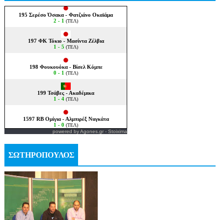
powered by
Agones.gr
-
Stoixima
ΣΩΤΗΡΟΠΟΥΛΟΣ