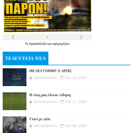
Τα
πρωτοσέλιδα
των
εφημερίδων
ΤΕΛΕΥΤΑΊΑ ΝΈΑ
ΘΕΛΕΙ FORMAT O ΑΡΗΣ
sefontokitrino
Feb 20, 2025
Η νίκη μας έδωσε ώθηση
sefontokitrino
Feb 11, 2025
Γιατί ρε φίλε
sefontokitrino
Feb 06, 2025