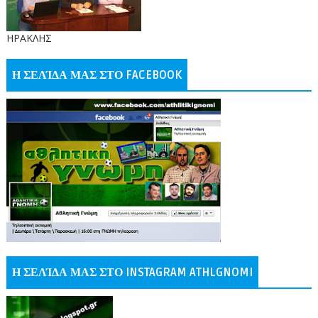
ΗΡΑΚΛΗΣ
Η ΣΕΛΊΔΑ ΜΑΣ ΣΤΟ FACEBOOK
Η ΣΕΛΊΔΑ ΜΑΣ ΣΤΟ INSTAGRAM ATHLGNOMI