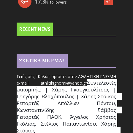
17.3k
+1
followers
RECENT NEWS
ΣΧΕΤΙΚΑ ΜΕ ΕΜΑΣ
Γειάς σας ! Καλώς ορίσατε στην ΑΘΛΗΤΙΚΗ ΓΝΩΜΗ
Συντ
ελεστές 
e-mail: athl
it
ikignomi@yahoo.gr
εκπομπής: | Χάρης Γκουγκουλίτσας | 
Γρηγόρης Βλαχόπουλος | Χάρης Στόικος                                                                                                                                     
Ρεπορτάζ Απόλλων Πόντου, 
Κωνσταντινίδης   Σάββας                                                                    
Ρεπορτάζ ΠΑΟΚ, Άγγελος Χρήστος 
Γκόλιας, Στέλιος Παπαντωνίου, Χάρης 
Στόικος                                                                        