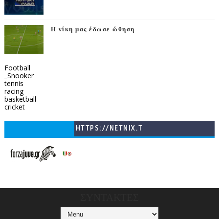
Η νίκη μας έδωσε ώθηση
Football
_Snooker
tennis
racing
basketball
cricket
HTTPS://NETNIX.T
V/COUNTRIES/GR/
CHANNELS/GNOMI-
TV
ΣΥΝΤΑΚΤΕΣ