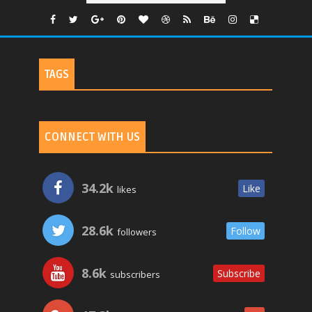
TAGS
CONNECT WITH US
34.2k
Like
likes
28.6k
Follow
followers
8.6k
Subscribe
subscribers