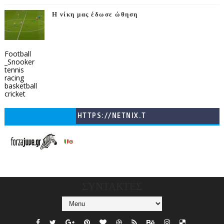
Η νίκη μας έδωσε ώθηση
Football
_Snooker
tennis
racing
basketball
cricket
HTTPS://NETNIX.T
V/COUNTRIES/GR/
CHANNELS/GNOMI-
TV
ΣΥΝΤΑΚΤΕΣ