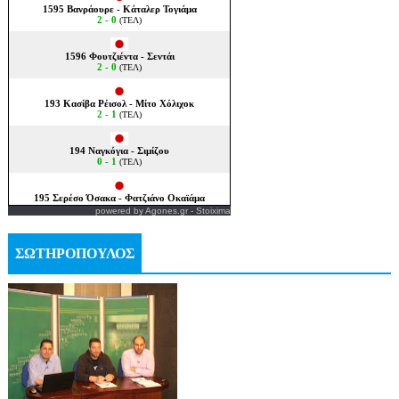
powered by
Agones.gr
-
Stoixima
ΣΩΤΗΡΟΠΟΥΛΟΣ