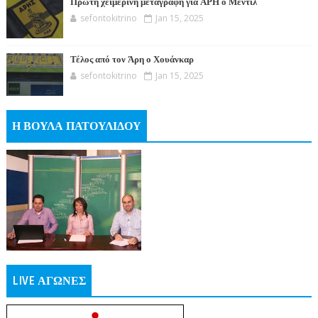
Πρώτη χειμερινή μεταγραφή για ΑΡΗ ο Μεντίλ
sefontokitrino
Jan 15, 2025
Τέλος από τον Άρη ο Χουάνκαρ
sefontokitrino
Jan 15, 2025
Η ΒΟΥΛΑ ΠΑΤΟΥΛΙΔΟΥ
LIVE ΑΓΩΝΕΣ