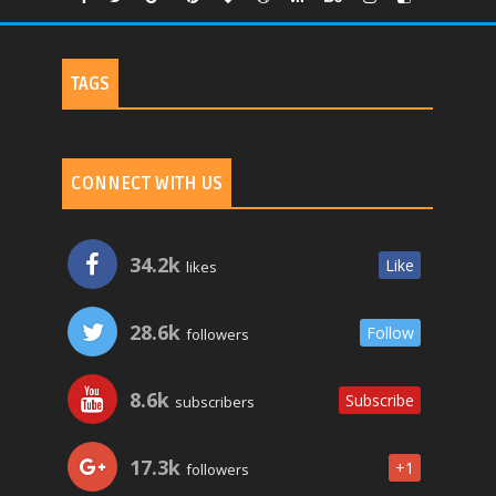
TAGS
CONNECT WITH US
34.2k
Like
likes
28.6k
Follow
followers
8.6k
Subscribe
subscribers
17.3k
+1
followers