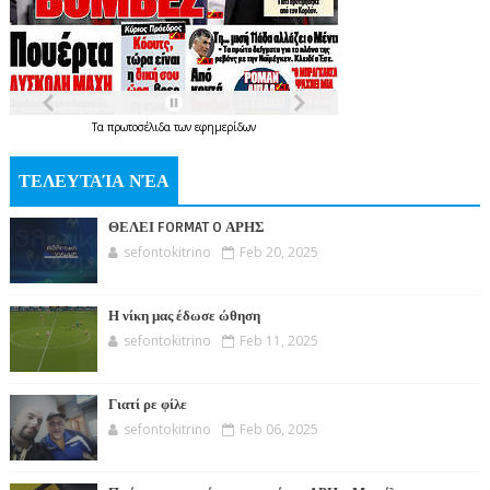
Τα
πρωτοσέλιδα
των
εφημερίδων
ΤΕΛΕΥΤΑΊΑ ΝΈΑ
ΘΕΛΕΙ FORMAT O ΑΡΗΣ
sefontokitrino
Feb 20, 2025
Η νίκη μας έδωσε ώθηση
sefontokitrino
Feb 11, 2025
Γιατί ρε φίλε
sefontokitrino
Feb 06, 2025