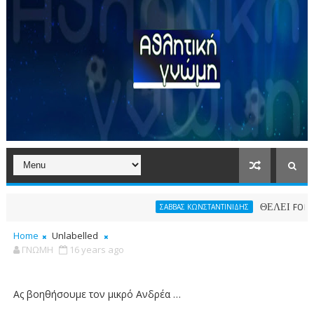
ΘΕΛΕΙ FORMAT O 
ΣΑΒΒΑΣ ΚΩΝΣΤΑΝΤΙΝΙΔΗΣ
Home
Unlabelled
ΓΝΩΜΗ
16 years ago
Ας βοηθήσουμε τον μικρό Ανδρέα …