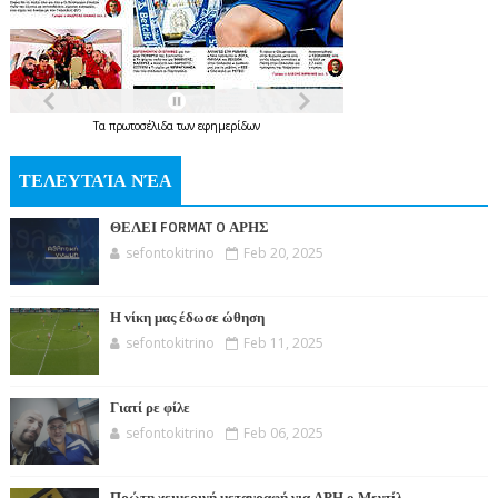
Τα
πρωτοσέλιδα
των
εφημερίδων
ΤΕΛΕΥΤΑΊΑ ΝΈΑ
ΘΕΛΕΙ FORMAT O ΑΡΗΣ
sefontokitrino
Feb 20, 2025
Η νίκη μας έδωσε ώθηση
sefontokitrino
Feb 11, 2025
Γιατί ρε φίλε
sefontokitrino
Feb 06, 2025