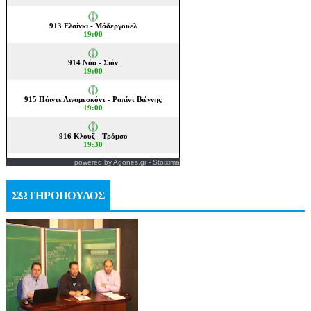
powered by
Agones.gr
-
Stoixima
ΣΩΤΗΡΟΠΟΥΛΟΣ