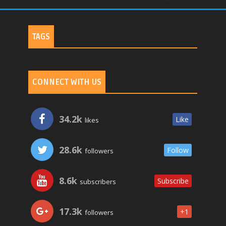
TAGS
CONNECT WITH US
34.2k
Like
likes
28.6k
Follow
followers
8.6k
Subscribe
subscribers
17.3k
+1
followers