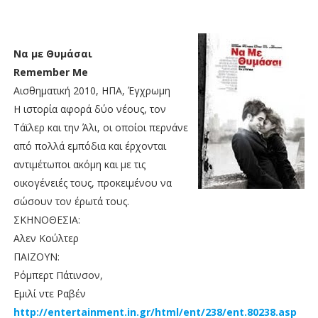
Να με Θυμάσαι
Remember Me
Αισθηματική 2010, ΗΠΑ, Έγχρωμη
Η ιστορία αφορά δύο νέους, τον
Τάϊλερ και την Άλι, οι οποίοι περνάνε
από πολλά εμπόδια και έρχονται
αντιμέτωποι ακόμη και με τις
οικογένειές τους, προκειμένου να
σώσουν τον έρωτά τους.
ΣΚΗΝΟΘΕΣΙΑ:
Αλεν Κούλτερ
ΠΑΙΖΟΥΝ:
Ρόμπερτ Πάτινσον,
Εμιλί ντε Ραβέν
http://entertainment.in.gr/html/ent/238/ent.80238.asp