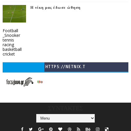
Η νίκη μας έδωσε ώθηση
Football
_Snooker
tennis
racing
basketball
cricket
HTTPS://NETNIX.T
V/COUNTRIES/GR/
CHANNELS/GNOMI-
TV
ΣΥΝΤΑΚΤΕΣ