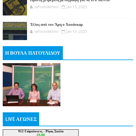
Πρώτη χειμερινή μεταγραφή για ΑΡΗ ο Μεντίλ
sefontokitrino
Jan 15, 2025
Τέλος από τον Άρη ο Χουάνκαρ
sefontokitrino
Jan 15, 2025
Η ΒΟΥΛΑ ΠΑΤΟΥΛΙΔΟΥ
LIVE ΑΓΩΝΕΣ