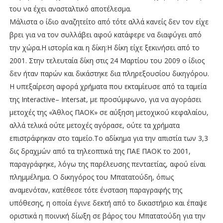
του να έχει ανασταλτικό αποτέλεσμα.
Μάλιστα ο ίδιο αναζητείτο από τότε αλλά κανείς δεν τον είχε
βρει για να τον συλλάβει αφού κατάφερε να διαφύγει από
την χώρα.Η ιστορία και η δίκη:Η δίκη είχε ξεκινήσει από το
2001. Στην τελευταία δίκη στις 24 Μαρτίου του 2009 ο ίδιος
δεν ήταν παρών και δικάστηκε δια πληρεξουσίου δικηγόρου.
Η υπεξαίρεση αφορά χρήματα που εκταμίευσε από τα ταμεία
της Interactive– Intersat, με προσύμφωνο, για να αγοράσει
μετοχές της «Άθλος ΠΑΟΚ» σε αύξηση μετοχικού κεφαλαίου,
αλλά τελικά ούτε μετοχές αγόρασε, ούτε τα χρήματα
επιστράφηκαν στο ταμείο.Το αδίκημα για την απιστία των 3,3
δις δραχμών από τα τηλεοπτικά της ΠΑΕ ΠΑΟΚ το 2001,
παραγράφηκε, λόγω της παρέλευσης πενταετίας, αφού είναι
πλημμέλημα. Ο δικηγόρος του Μπατατούδη, όπως
αναμενόταν, κατέθεσε τότε ένσταση παραγραφής της
υπόθεσης, η οποία έγινε δεκτή από το δικαστήριο και έπαψε
οριστικά η ποινική δίωξη σε βάρος του Μπατατούδη για την