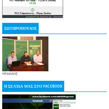
powered by
Agones.gr
-
Stoixima
ΣΩΤΗΡΟΠΟΥΛΟΣ
ΗΡΑΚΛΗΣ
Η ΣΕΛΊΔΑ ΜΑΣ ΣΤΟ FACEBOOK