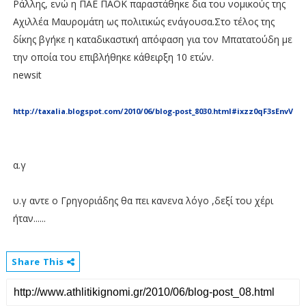
Ράλλης, ενώ η ΠΑΕ ΠΑΟΚ παραστάθηκε δια του νομικούς της
Αχιλλέα Μαυρομάτη ως πολιτικώς ενάγουσα.Στο τέλος της
δίκης βγήκε η καταδικαστική απόφαση για τον Μπατατούδη με
την οποία του επιβλήθηκε κάθειρξη 10 ετών.
newsit
http://taxalia.blogspot.com/2010/06/blog-post_8030.html#ixzz0qF3sEnvV
α.γ
υ.γ αντε ο Γρηγοριάδης θα πει κανενα λόγο ,δεξί του χέρι
ήταν......
Share This