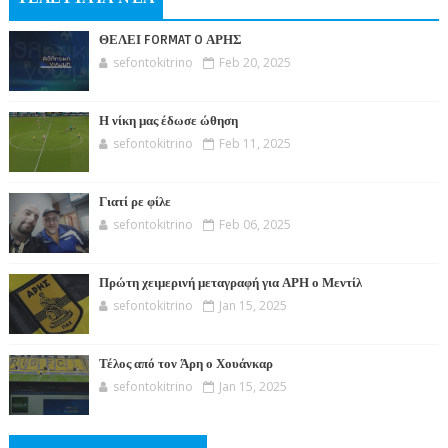
ΘΕΛΕΙ FORMAT O ΑΡΗΣ
sefontokitrino
Feb 20, 2025
Η νίκη μας έδωσε ώθηση
sefontokitrino
Feb 11, 2025
Γιατί ρε φίλε
sefontokitrino
Feb 06, 2025
Πρώτη χειμερινή μεταγραφή για ΑΡΗ ο Μεντίλ
sefontokitrino
Jan 15, 2025
Τέλος από τον Άρη ο Χουάνκαρ
sefontokitrino
Jan 15, 2025