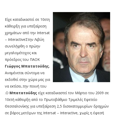
Είχε καταδικαστεί σε 10ετη
κάθειρξη για υπεξαίρεση
χρημάτων από την Intersat
– InteractiveΣτην Λιβύη
συνελήφθη ο πρώην
μεγαλομέτοχος και
πρόεδρος του ΠΑΟΚ
Γιώργος Μπατατούδης.
Αναμένεται σύντομα να
εκδοθεί στην χώρα μας για
να εκτίσει..την ποινή του
.Ο
Μπατατούδης
είχε καταδικαστεί τον Μάρτιο του 2009 σε
10ετή κάθειρξη από το Πρωτοβάθμιο Τριμελές Εφετείο
Θεσσαλονίκης για υπεξαίρεση 2,5 δισεκατομμυρίων δραχμών
σε βάρος μετόχων της Intersat – Interactive, χωρίς η έφεσή