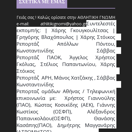
ΣΧΕΤΙΚΑ ΜΕ ΕΜΑΣ
Γειάς σας ! Καλώς ορίσατε στην ΑΘΛΗΤΙΚΗ ΓΝΩΜΗ
Συντ
ελεστές 
e-mail: athl
it
ikignomi@yahoo.gr
εκπομπής: | Χάρης Γκουγκουλίτσας | 
Γρηγόρης Βλαχόπουλος | Χάρης Στόικος                                                                                                                                     
Ρεπορτάζ Απόλλων Πόντου, 
Κωνσταντινίδης   Σάββας                                                                    
Ρεπορτάζ ΠΑΟΚ, Άγγελος Χρήστος 
Γκόλιας, Στέλιος Παπαντωνίου, Χάρης 
Στόικος                                                                        
Ρεπορτάζ  ΑΡΗ, Μάνος Χατζάκης , Σάββας 
Κωνσταντινίδης                                                                                                  
Ρεπορταζ ομάδων Αθήνας / Τηλεφωνική 
επικοινωνία με:  Χρήστος Γιαννούλης 
(ΠΑΟ), Κώστας Κοσικίδης (ΑΕΚ), Γιάννης 
Κωστίκος (ΟΣΦΠ), Αλέξανδρος 
Παπανικολάου(ΟΣΦΠ), Θανάσης 
Κασάπης(ΠΑΟ), Δημήτρης Μαγγανάρης 
(ΑΤΡΟΜΗΤΟΣ),                                       