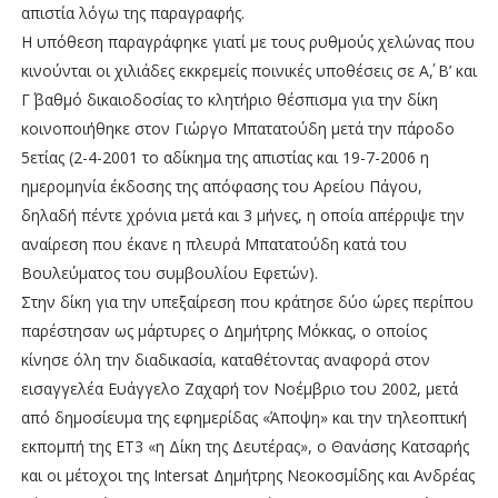
απιστία λόγω της παραγραφής.
Η υπόθεση παραγράφηκε γιατί με τους ρυθμούς χελώνας που
κινούνται οι χιλιάδες εκκρεμείς ποινικές υποθέσεις σε Α΄, Β’ και
Γ΄ βαθμό δικαιοδοσίας το κλητήριο θέσπισμα για την δίκη
κοινοποιήθηκε στον Γιώργο Μπατατούδη μετά την πάροδο
5ετίας (2-4-2001 το αδίκημα της απιστίας και 19-7-2006 η
ημερομηνία έκδοσης της απόφασης του Αρείου Πάγου,
δηλαδή πέντε χρόνια μετά και 3 μήνες, η οποία απέρριψε την
αναίρεση που έκανε η πλευρά Μπατατούδη κατά του
Βουλεύματος του συμβουλίου Εφετών).
Στην δίκη για την υπεξαίρεση που κράτησε δύο ώρες περίπου
παρέστησαν ως μάρτυρες ο Δημήτρης Μόκκας, ο οποίος
κίνησε όλη την διαδικασία, καταθέτοντας αναφορά στον
εισαγγελέα Ευάγγελο Ζαχαρή τον Νοέμβριο του 2002, μετά
από δημοσίευμα της εφημερίδας «Άποψη» και την τηλεοπτική
εκπομπή της ΕΤ3 «η Δίκη της Δευτέρας», ο Θανάσης Κατσαρής
και οι μέτοχοι της Intersat Δημήτρης Νεοκοσμίδης και Ανδρέας