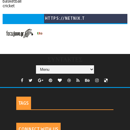
basketball
cricket
HTTPS://NETNIX.T
V/COUNTRIES/GR/
CHANNELS/GNOMI-
TV
ΣΥΝΤΑΚΤΕΣ
TAGS
CONNECT WITH US