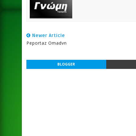
Newer Article
Peportaz Omadvn
BLOGGER