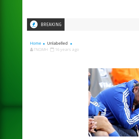
BREAKING
Home
Unlabelled
ΓΝΩΜΗ
16 years ago