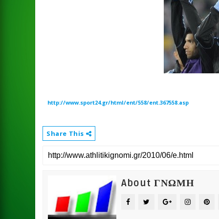
http://www.sport24.gr/html/ent/558/ent.367558.asp
Share This
About ΓΝΩΜΗ