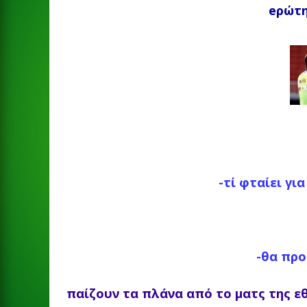
eρώτη
-τί φταίει γι
-θα προ
παίζουν τα πλάνα από το ματς της ε