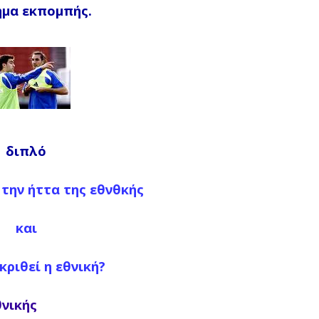
μα εκπομπής.
διπλό
α την ήττα της εθνθκής
και
κριθεί η εθνική?
θνικής