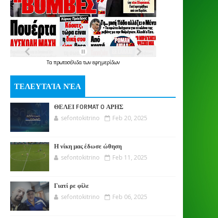
Τα
πρωτοσέλιδα
των
εφημερίδων
ΤΕΛΕΥΤΑΊΑ ΝΈΑ
ΘΕΛΕΙ FORMAT O ΑΡΗΣ
sefontokitrino
Feb 20, 2025
Η νίκη μας έδωσε ώθηση
sefontokitrino
Feb 11, 2025
Γιατί ρε φίλε
sefontokitrino
Feb 06, 2025