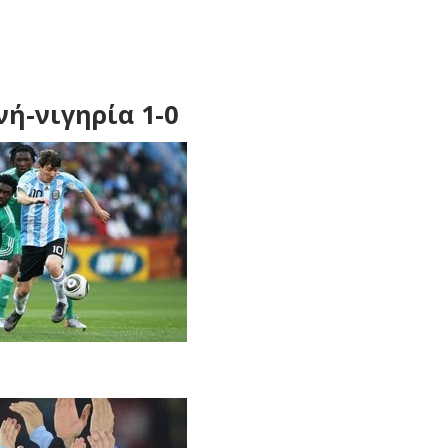
νή-νιγηρία 1-0