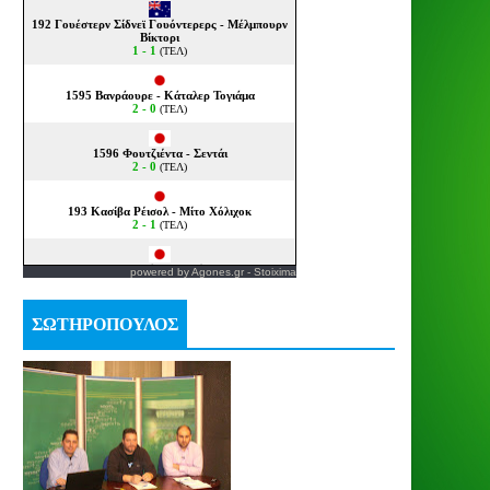
powered by
Agones.gr
-
Stoixima
ΣΩΤΗΡΟΠΟΥΛΟΣ