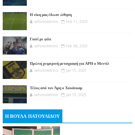
Η νίκη μας έδωσε ώθηση
sefontokitrino
Feb 11, 2025
Γιατί ρε φίλε
sefontokitrino
Feb 06, 2025
Πρώτη χειμερινή μεταγραφή για ΑΡΗ ο Μεντίλ
sefontokitrino
Jan 15, 2025
Τέλος από τον Άρη ο Χουάνκαρ
sefontokitrino
Jan 15, 2025
Η ΒΟΥΛΑ ΠΑΤΟΥΛΙΔΟΥ