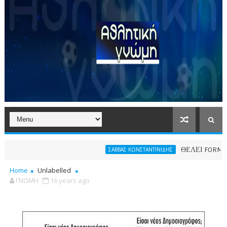
ΘΕΛΕΙ FORMAT O ΑΡ
ΣΑΒΒΑΣ ΚΩΝΣΤΑΝΤΙΝΙΔΗΣ
Home
Unlabelled
ΓΝΩΜΗ
16 years ago