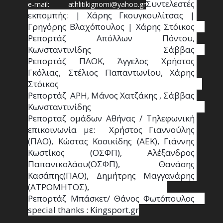
Συντ
ελεστές 
e-mail: athl
it
ikignomi@yahoo.gr
εκπομπής: | Χάρης Γκουγκουλίτσας | 
Γρηγόρης Βλαχόπουλος | Χάρης Στόικος                                                                                                                                     
Ρεπορτάζ Απόλλων Πόντου, 
Κωνσταντινίδης   Σάββας                                                                    
Ρεπορτάζ ΠΑΟΚ, Άγγελος Χρήστος 
Γκόλιας, Στέλιος Παπαντωνίου, Χάρης 
Στόικος                                                                        
Ρεπορτάζ  ΑΡΗ, Μάνος Χατζάκης , Σάββας 
Κωνσταντινίδης                                                                                                  
Ρεπορταζ ομάδων Αθήνας / Τηλεφωνική 
επικοινωνία με:  Χρήστος Γιαννούλης 
(ΠΑΟ), Κώστας Κοσικίδης (ΑΕΚ), Γιάννης 
Κωστίκος (ΟΣΦΠ), Αλέξανδρος 
Παπανικολάου(ΟΣΦΠ), Θανάσης 
Κασάπης(ΠΑΟ), Δημήτρης Μαγγανάρης 
(ΑΤΡΟΜΗΤΟΣ),                                       
Ρεπορτάζ Μπάσκετ/ Θάνος Φωτόπουλος                                                                                                
special thanks : Κingsport.gr