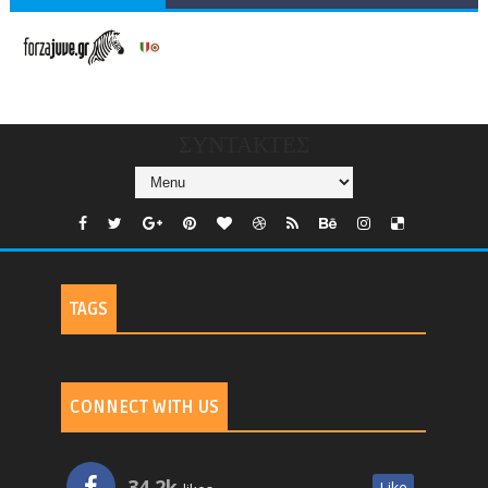
V/COUNTRIES/GR/
CHANNELS/GNOMI-
TV
ΣΥΝΤΑΚΤΕΣ
TAGS
CONNECT WITH US
34.2k
Like