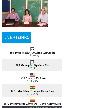
LIVE ΑΓΩΝΕΣ
powered by
Agones.gr
-
Stoixima