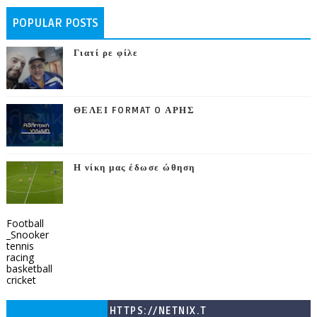
POPULAR POSTS
Γιατί ρε φίλε
ΘΕΛΕΙ FORMAT O ΑΡΗΣ
Η νίκη μας έδωσε ώθηση
Football
_Snooker
tennis
racing
basketball
cricket
HTTPS://NETNIX.T