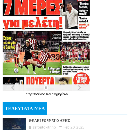
Τα
πρωτοσέλιδα
των
εφημερίδων
ΤΕΛΕΥΤΑΊΑ ΝΈΑ
ΘΕΛΕΙ FORMAT O ΑΡΗΣ
sefontokitrino
Feb 20, 2025