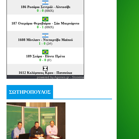
powered by
Agones.gr
-
Stoixima
ΣΩΤΗΡΟΠΟΥΛΟΣ