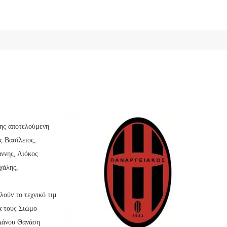
ης αποτελούμενη
ς Βασίλειος,
ννης, Λιόκος
χάλης,
λούν το τεχνικό τιμ
α τους Σιώμο
 Δάνου Θανάση