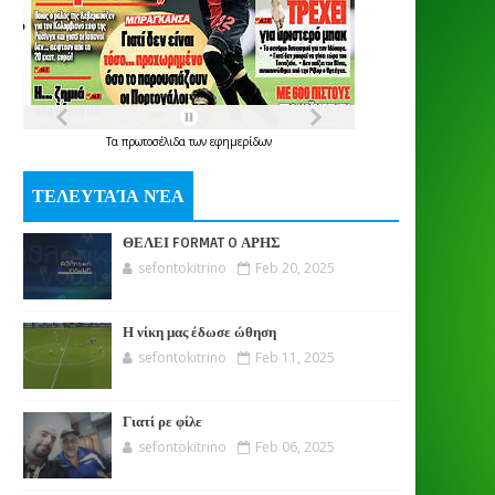
Τα
πρωτοσέλιδα
των
εφημερίδων
ΤΕΛΕΥΤΑΊΑ ΝΈΑ
ΘΕΛΕΙ FORMAT O ΑΡΗΣ
sefontokitrino
Feb 20, 2025
Η νίκη μας έδωσε ώθηση
sefontokitrino
Feb 11, 2025
Γιατί ρε φίλε
sefontokitrino
Feb 06, 2025