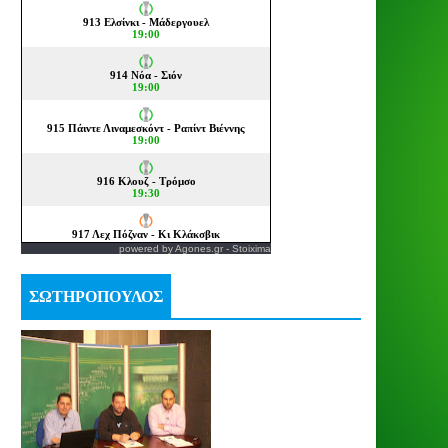
powered by
Agones.gr
-
Stoixima
ΣΩΤΗΡΟΠΟΥΛΟΣ