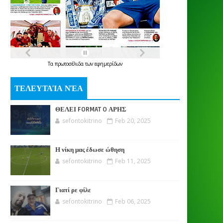
Τα
πρωτοσέλιδα
των
εφημερίδων
ΤΕΛΕΥΤΑΊΑ ΝΈΑ
ΘΕΛΕΙ FORMAT O ΑΡΗΣ
sefontokitrino
Feb 20, 2025
Η νίκη μας έδωσε ώθηση
sefontokitrino
Feb 11, 2025
Γιατί ρε φίλε
sefontokitrino
Feb 06, 2025