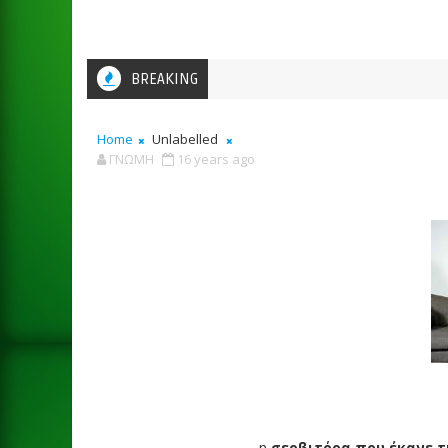
BREAKING
Home
Unlabelled
ΓΝΩΜΗ
16 years ago
η
σερβιτόρα που έκανε τη