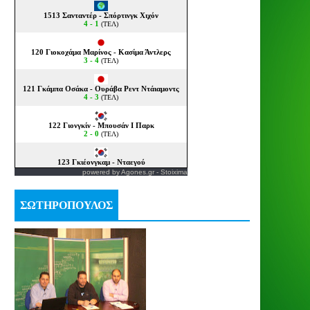
powered by
Agones.gr
-
Stoixima
ΣΩΤΗΡΟΠΟΥΛΟΣ