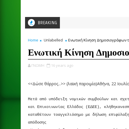
BREAKING
Home
Unlabelled
Ενωτική Κίνηση Δημοσιογράφων τ
Ενωτική Κίνηση Δημοσι
ΓΝΩΜΗ
16 years ago
<<Δώσε θάρρος...>> (λαϊκή παροιμία)Αθήνα, 22 Ιουλί
Μετά από υπόδειξη νομικών συμβούλων και σχε
και Επικοινωνίας Ελλάδος (ΕΔΕΕ), κλήθηκανεσ
καταθέτουν τοαγγελιόσημο με δήλωση επιφύλαξ
απόδοσης