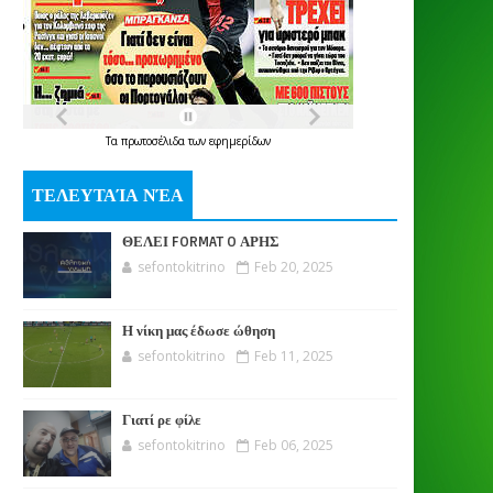
Τα
πρωτοσέλιδα
των
εφημερίδων
ΤΕΛΕΥΤΑΊΑ ΝΈΑ
ΘΕΛΕΙ FORMAT O ΑΡΗΣ
sefontokitrino
Feb 20, 2025
Η νίκη μας έδωσε ώθηση
sefontokitrino
Feb 11, 2025
Γιατί ρε φίλε
sefontokitrino
Feb 06, 2025