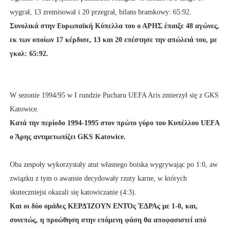
wygrał, 13 zremisował i 20 przegrał, bilans bramkowy: 65:92.
Συνολικά στην Ευρωπαϊκή Κύπελλα του ο ΑΡΗΣ έπαιξε 48 αγώνες,
εκ των οποίων 17 κέρδισε, 13 και 20 επέστησε την απώλειά του, με
γκολ: 65:92.
W sezonie 1994/95 w I rundzie Pucharu UEFA Aris zmierzył się z GKS
Katowice.
Κατά την περίοδο 1994-1995 στον πρώτο γύρο του Κυπέλλου UEFA
ο Άρης αντιμετωπίζει GKS Katowice.
Oba zespoły wykorzystały atut własnego boiska wygrywając po 1:0, aw
związku z tym o awansie decydowały rzuty karne, w których
skuteczniejsi okazali się katowiczanie (4:3).
Και οι δύο ομάδες ΚΕΡΔΊΖΟΥΝ ΕΝΤΌς ΈΔΡΑς με 1-0, και,
συνεπώς, η προώθηση στην επόμενη φάση θα αποφασιστεί από