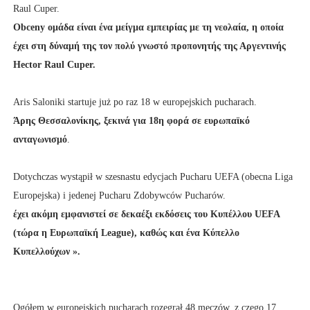
Raul Cuper.
Obceny ομάδα είναι ένα μείγμα εμπειρίας με τη νεολαία, η οποία
έχει στη δύναμή της τον πολύ γνωστό προπονητής της Αργεντινής
Hector Raul Cuper.
Aris Saloniki startuje już po raz 18 w europejskich pucharach.
Άρης Θεσσαλονίκης, ξεκινά για 18η φορά σε ευρωπαϊκό
ανταγωνισμό
.
Dotychczas wystąpił w szesnastu edycjach Pucharu UEFA (obecna Liga
Europejska) i jedenej Pucharu Zdobywców Pucharów.
έχει ακόμη εμφανιστεί σε δεκαέξι εκδόσεις του Κυπέλλου UEFA
(τώρα η Ευρωπαϊκή League), καθώς και ένα Κύπελλο
Κυπελλούχων ».
Ogółem w europejskich pucharach rozegrał 48 meczów, z czego 17