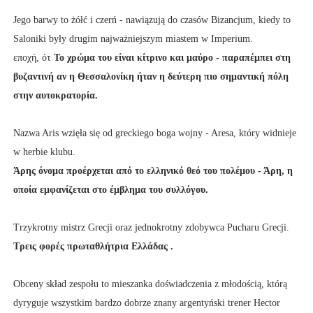
Jego barwy to żółć i czerń - nawiązują do czasów Bizancjum, kiedy to
Saloniki były drugim najważniejszym miastem w Imperium.
εποχή, ότ
Το χρώμα του είναι κίτρινο και μαύρο - παραπέμπει στη
βυζαντινή
αν η Θεσσαλονίκη ήταν η δεύτερη πιο σημαντική πόλη
στην αυτοκρατορία.
Nazwa Aris wzięła się od greckiego boga wojny - Aresa, który widnieje
w herbie klubu.
Άρης όνομα προέρχεται από το ελληνικό θεό του πολέμου - Άρη, η
οποία εμφανίζεται στο έμβλημα του συλλόγου.
Trzykrotny mistrz Grecji oraz jednokrotny zdobywca Pucharu Grecji.
Τρεις φορές πρωταθλήτρια Ελλάδας .
Obceny skład zespołu to mieszanka doświadczenia z młodością, którą
dyryguje wszystkim bardzo dobrze znany argentyński trener Hector