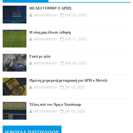
ΘΕΛΕΙ FORMAT O ΑΡΗΣ
sefontokitrino
Feb 20, 2025
Η νίκη μας έδωσε ώθηση
sefontokitrino
Feb 11, 2025
Γιατί ρε φίλε
sefontokitrino
Feb 06, 2025
Πρώτη χειμερινή μεταγραφή για ΑΡΗ ο Μεντίλ
sefontokitrino
Jan 15, 2025
Τέλος από τον Άρη ο Χουάνκαρ
sefontokitrino
Jan 15, 2025
Η ΒΟΥΛΑ ΠΑΤΟΥΛΙΔΟΥ