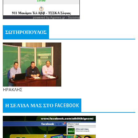
powered by
Agones.gr
-
Stoixima
ΣΩΤΗΡΟΠΟΥΛΟΣ
ΗΡΑΚΛΗΣ
Η ΣΕΛΊΔΑ ΜΑΣ ΣΤΟ FACEBOOK