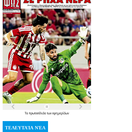
Τα
πρωτοσέλιδα
των
εφημερίδων
ΤΕΛΕΥΤΑΊΑ ΝΈΑ