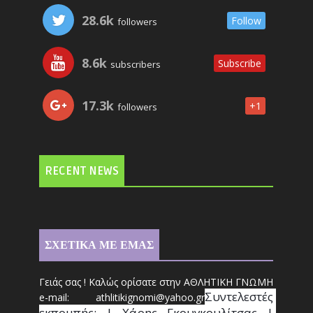
28.6k
Follow
followers
8.6k
Subscribe
subscribers
17.3k
+1
followers
RECENT NEWS
ΣΧΕΤΙΚΑ ΜΕ ΕΜΑΣ
Γειάς σας ! Καλώς ορίσατε στην ΑΘΛΗΤΙΚΗ ΓΝΩΜΗ
Συντ
ελεστές 
e-mail: athl
it
ikignomi@yahoo.gr
εκπομπής: | Χάρης Γκουγκουλίτσας | 