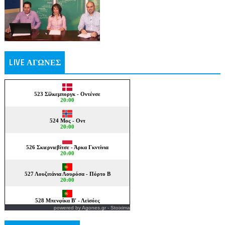
LIVE ΑΓΩΝΕΣ
powered by
Agones.gr
-
Stoixima