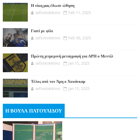
Η νίκη μας έδωσε ώθηση
sefontokitrino
Feb 11, 2025
Γιατί ρε φίλε
sefontokitrino
Feb 06, 2025
Πρώτη χειμερινή μεταγραφή για ΑΡΗ ο Μεντίλ
sefontokitrino
Jan 15, 2025
Τέλος από τον Άρη ο Χουάνκαρ
sefontokitrino
Jan 15, 2025
Η ΒΟΥΛΑ ΠΑΤΟΥΛΙΔΟΥ