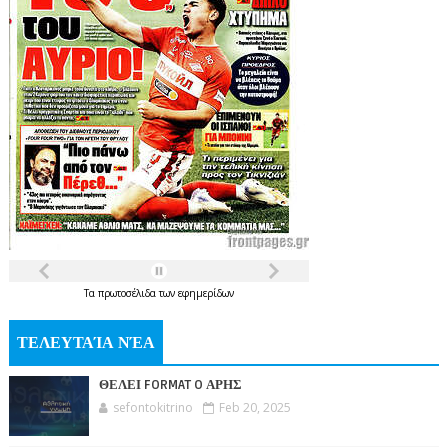
Τα
πρωτοσέλιδα
των
εφημερίδων
ΤΕΛΕΥΤΑΊΑ ΝΈΑ
ΘΕΛΕΙ FORMAT O ΑΡΗΣ
sefontokitrino
Feb 20, 2025