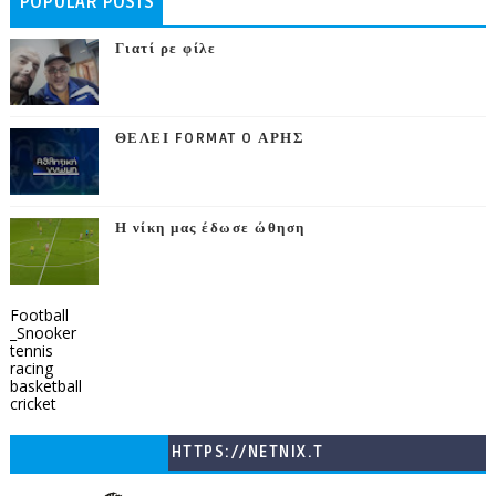
POPULAR POSTS
Γιατί ρε φίλε
ΘΕΛΕΙ FORMAT O ΑΡΗΣ
Η νίκη μας έδωσε ώθηση
Football
_Snooker
tennis
racing
basketball
cricket
HTTPS://NETNIX.T
V/COUNTRIES/GR/