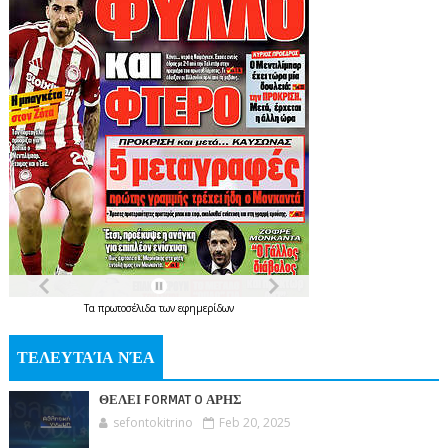
Τα
πρωτοσέλιδα
των
εφημερίδων
ΤΕΛΕΥΤΑΊΑ ΝΈΑ
ΘΕΛΕΙ FORMAT O ΑΡΗΣ
sefontokitrino
Feb 20, 2025