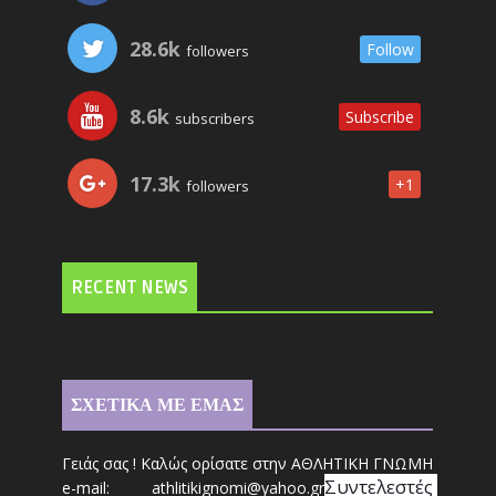
28.6k
Follow
followers
8.6k
Subscribe
subscribers
17.3k
+1
followers
RECENT NEWS
ΣΧΕΤΙΚΑ ΜΕ ΕΜΑΣ
Γειάς σας ! Καλώς ορίσατε στην ΑΘΛΗΤΙΚΗ ΓΝΩΜΗ
Συντ
ελεστές 
e-mail: athl
it
ikignomi@yahoo.gr