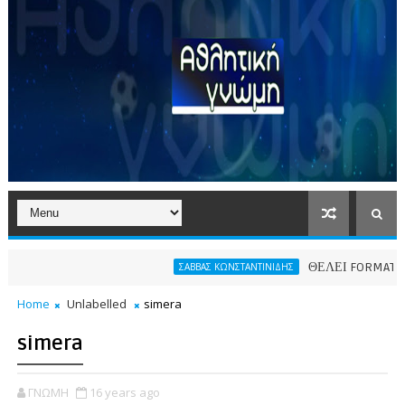
ΘΕΛΕΙ FORMAT O ΑΡΗΣ
ΣΑΒΒΑΣ ΚΩΝΣΤΑΝΤΙΝΙΔΗΣ
Home
Unlabelled
simera
simera
ΓΝΩΜΗ
16 years ago