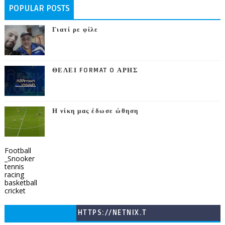
POPULAR POSTS
Γιατί ρε φίλε
ΘΕΛΕΙ FORMAT O ΑΡΗΣ
Η νίκη μας έδωσε ώθηση
Football
_Snooker
tennis
racing
basketball
cricket
HTTPS://NETNIX.T