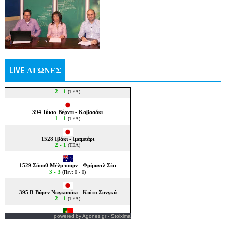
LIVE ΑΓΩΝΕΣ
powered by
Agones.gr
-
Stoixima