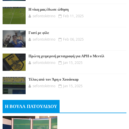
Η νίκη μας έδωσε ώθηση
sefontokitrino
Feb 11, 2025
Γιατί ρε φίλε
sefontokitrino
Feb 06, 2025
Πρώτη χειμερινή μεταγραφή για ΑΡΗ ο Μεντίλ
sefontokitrino
Jan 15, 2025
Τέλος από τον Άρη ο Χουάνκαρ
sefontokitrino
Jan 15, 2025
Η ΒΟΥΛΑ ΠΑΤΟΥΛΙΔΟΥ