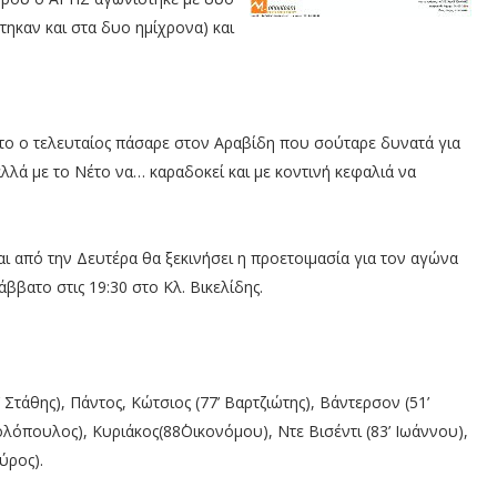
τηκαν και στα δυο ημίχρονα) και
το ο τελευταίος πάσαρε στον Αραβίδη που σούταρε δυνατά για
λά με το Νέτο να… καραδοκεί και με κοντινή κεφαλιά να
ι από την Δευτέρα θα ξεκινήσει η προετοιμασία για τον αγώνα
ββατο στις 19:30 στο Κλ. Βικελίδης.
 Στάθης), Πάντος, Κώτσιος (77’ Βαρτζιώτης), Βάντερσον (51’
ολόπουλος), Κυριάκος(88΄Οικονόμου), Ντε Βισέντι (83’ Ιωάννου),
ύρος).