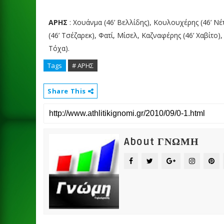
ΑΡΗΣ
: Χουάνμα (46’ Βελλίδης), Κουλουχέρης (46’ Νέ
(46’ Τσέζαρεκ), Φατί, Μίσελ, Καζναφέρης (46’ Χαβίτο),
Τόχα).
Tags
# ΑΡΗΣ
Share This
About ΓΝΩΜΗ