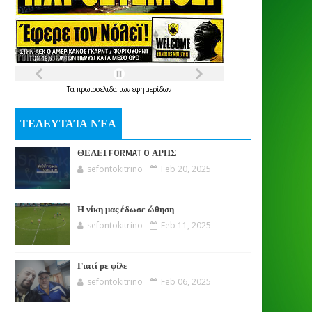
Τα
πρωτοσέλιδα
των
εφημερίδων
ΤΕΛΕΥΤΑΊΑ ΝΈΑ
ΘΕΛΕΙ FORMAT O ΑΡΗΣ
sefontokitrino
Feb 20, 2025
Η νίκη μας έδωσε ώθηση
sefontokitrino
Feb 11, 2025
Γιατί ρε φίλε
sefontokitrino
Feb 06, 2025