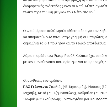
διαφορετικές ενδεκάδες (μόνο οι Φατί, Μίσελ αγωνίσ
τελικά πήρε τη νίκη με γκολ του Νέτο στο 85΄.
Ο Φατί πέρασε πολύ ωραία κάθετη πάσα για τον Χαβί
να απομακρύνουν πάνω στην γραμμή οι Ηπειρώτες, αλ
σημειώνει το 0-1 που ήταν και το τελικό αποτέλεσμα.
Αύριο η ομάδα του Έκτορ Ραούλ Κούπερ έχει ρεπό κα
με τον Παναθηναικό που ορίστηκε για το προσεχές Σά
Οι συνθέσεις των ομάδων:
ΠΑΣ Γιάννινα:
Σικαλιάς (46’ Κηπουρός), Ντάσιος (60’
Μιχαήλ), Κεϊτά (71’ Τζημόπουλος), Ανδράλας (71’ Νικ
Σιαλμάς (62’ Σκούφαλης), Μπακαγιόκο (60’ Κουτσοσπ