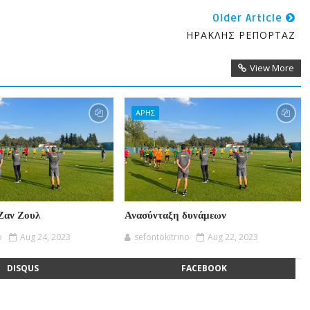
Older Article
ΗΡΑΚΛΗΣ ΡΕΠΟΡΤΑΖ
View More
ΑΡΗΣ
Ζαν Ζουλ
Ανασύνταξη δυνάμεων
o
Aug 24, 2023
sefontokitrino
Aug 22, 2023
DISQUS
FACEBOOK