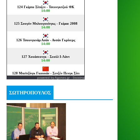
powered by
Agones.gr
-
Stoixima
ΣΩΤΗΡΟΠΟΥΛΟΣ