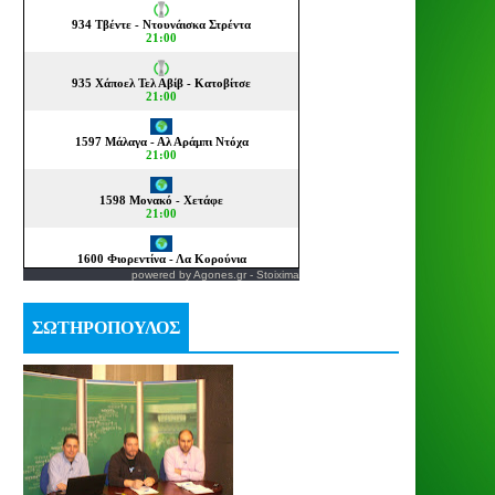
powered by
Agones.gr
-
Stoixima
ΣΩΤΗΡΟΠΟΥΛΟΣ