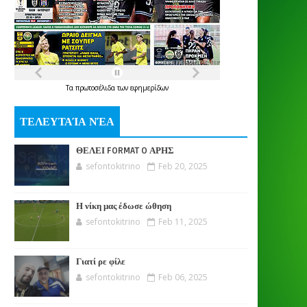
Τα
πρωτοσέλιδα
των
εφημερίδων
ΤΕΛΕΥΤΑΊΑ ΝΈΑ
ΘΕΛΕΙ FORMAT O ΑΡΗΣ
sefontokitrino
Feb 20, 2025
Η νίκη μας έδωσε ώθηση
sefontokitrino
Feb 11, 2025
Γιατί ρε φίλε
sefontokitrino
Feb 06, 2025