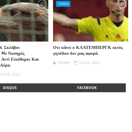
ΓΕΝΙΚΑ
Κ Σκλάβοι
Οτι κάνει ο ΚΛΑΤΕΜΠΕΡΓΚ εκτός
 Mε Νοσηρές
γηπέδου δεν μας αφορά.
 Αντί Ελεύθεροι Και
ΓΝΩΜΗ
Oct 20, 2022
 Αέρα.
Oct 20, 2022
DISQUS
FACEBOOK