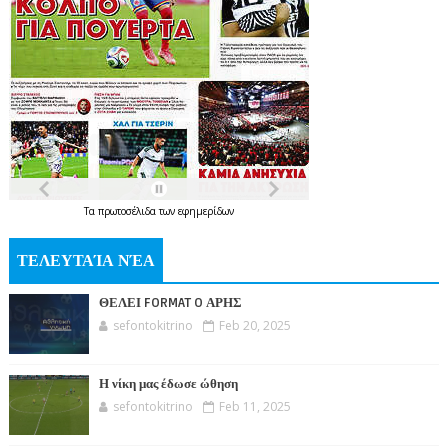
Τα
πρωτοσέλιδα
των
εφημερίδων
ΤΕΛΕΥΤΑΊΑ ΝΈΑ
ΘΕΛΕΙ FORMAT O ΑΡΗΣ
sefontokitrino
Feb 20, 2025
Η νίκη μας έδωσε ώθηση
sefontokitrino
Feb 11, 2025