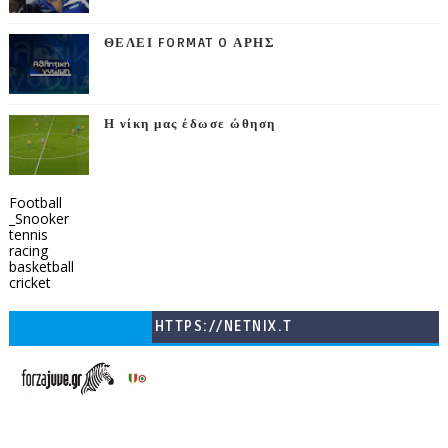
ΘΕΛΕΙ FORMAT O ΑΡΗΣ
Η νίκη μας έδωσε ώθηση
Football
_Snooker
tennis
racing
basketball
cricket
HTTPS://NETNIX.T
V/COUNTRIES/GR/
CHANNELS/GNOMI-
TV