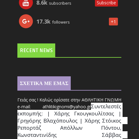
8.6k
Subscribe
subscribers
17.3k
+1
followers
RECENT NEWS
ΣΧΕΤΙΚΑ ΜΕ ΕΜΑΣ
Γειάς σας ! Καλώς ορίσατε στην ΑΘΛΗΤΙΚΗ ΓΝΩΜΗ
Συντ
ελεστές 
e-mail: athl
it
ikignomi@yahoo.gr
εκπομπής: | Χάρης Γκουγκουλίτσας | 
Γρηγόρης Βλαχόπουλος | Χάρης Στόικος                                                                                                                                     
Ρεπορτάζ Απόλλων Πόντου, 
Κωνσταντινίδης   Σάββας                                                                    