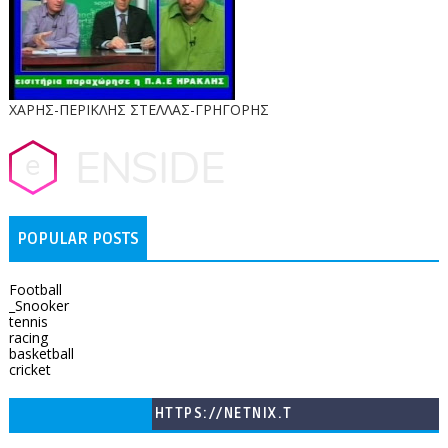
ΧΑΡΗΣ-ΠΕΡΙΚΛΗΣ ΣΤΕΛΛΑΣ-ΓΡΗΓΟΡΗΣ
POPULAR POSTS
Football
_Snooker
tennis
racing
basketball
cricket
HTTPS://NETNIX.T
V/COUNTRIES/GR/