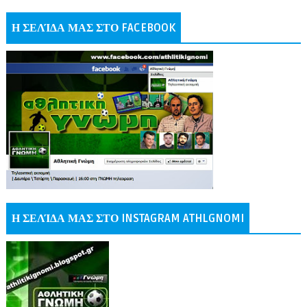
Η ΣΕΛΊΔΑ ΜΑΣ ΣΤΟ FACEBOOK
Η ΣΕΛΊΔΑ ΜΑΣ ΣΤΟ INSTAGRAM ATHLGNOMI