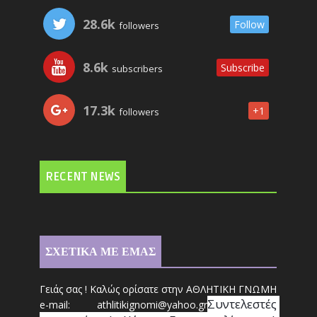
28.6k
Follow
followers
8.6k
Subscribe
subscribers
17.3k
+1
followers
RECENT NEWS
ΣΧΕΤΙΚΑ ΜΕ ΕΜΑΣ
Γειάς σας ! Καλώς ορίσατε στην ΑΘΛΗΤΙΚΗ ΓΝΩΜΗ
Συντ
ελεστές 
e-mail: athl
it
ikignomi@yahoo.gr