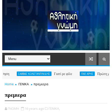
Γιατί ρε φίλε
Πρώτη χειμερινή μ
ΣΑΒΒΑΣ ΚΩΝΣΤΑΝΤΙΝΙΔΗΣ
ΠΑΕ ΑΡΗΣ
Home
ΓΕΝΙΚΑ
πρεμιερα
πρεμιερα
ΓΝΩΜΗ
16 years ago
ΓΕΝΙΚΑ,