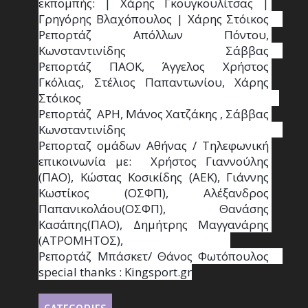
εκπομπής: | Χάρης Γκουγκουλίτσας | 
Γρηγόρης Βλαχόπουλος | Χάρης Στόικος                                                                                                                                     
Ρεπορτάζ Απόλλων Πόντου, 
Κωνσταντινίδης   Σάββας                                                                    
Ρεπορτάζ ΠΑΟΚ, Άγγελος Χρήστος 
Γκόλιας, Στέλιος Παπαντωνίου, Χάρης 
Στόικος                                                                        
Ρεπορτάζ  ΑΡΗ, Μάνος Χατζάκης , Σάββας 
Κωνσταντινίδης                                                                                                  
Ρεπορταζ ομάδων Αθήνας / Τηλεφωνική 
επικοινωνία με:  Χρήστος Γιαννούλης 
(ΠΑΟ), Κώστας Κοσικίδης (ΑΕΚ), Γιάννης 
Κωστίκος (ΟΣΦΠ), Αλέξανδρος 
Παπανικολάου(ΟΣΦΠ), Θανάσης 
Κασάπης(ΠΑΟ), Δημήτρης Μαγγανάρης 
(ΑΤΡΟΜΗΤΟΣ),                                       
Ρεπορτάζ Μπάσκετ/ Θάνος Φωτόπουλος                                                                                                
special thanks : Κingsport.gr