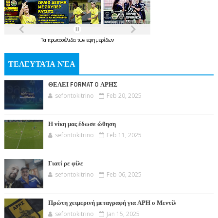
Τα
πρωτοσέλιδα
των
εφημερίδων
ΤΕΛΕΥΤΑΊΑ ΝΈΑ
ΘΕΛΕΙ FORMAT O ΑΡΗΣ
sefontokitrino
Feb 20, 2025
Η νίκη μας έδωσε ώθηση
sefontokitrino
Feb 11, 2025
Γιατί ρε φίλε
sefontokitrino
Feb 06, 2025
Πρώτη χειμερινή μεταγραφή για ΑΡΗ ο Μεντίλ
sefontokitrino
Jan 15, 2025