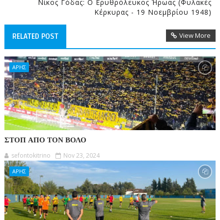
Νίκος Γόδας: Ο Ερυθρόλευκος Ήρωας (Φυλακές
Κέρκυρας - 19 Νοεμβρίου 1948)
View More
RELATED POST
ΑΡΗΣ
ΣΤΟΠ ΑΠΟ ΤΟΝ ΒΟΛΟ
sefontokitrino
Nov 23, 2024
ΑΡΗΣ