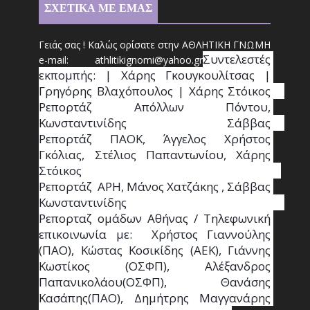
ΣΧΕΤΙΚΑ ΜΕ ΕΜΑΣ
Γειάς σας ! Καλώς ορίσατε στην ΑΘΛΗΤΙΚΗ ΓΝΩΜΗ
Συντ
ελεστές 
e-mail: athl
it
ikignomi@yahoo.gr
εκπομπής: | Χάρης Γκουγκουλίτσας | 
Γρηγόρης Βλαχόπουλος | Χάρης Στόικος                                                                                                                                     
Ρεπορτάζ Απόλλων Πόντου, 
Κωνσταντινίδης   Σάββας                                                                    
Ρεπορτάζ ΠΑΟΚ, Άγγελος Χρήστος 
Γκόλιας, Στέλιος Παπαντωνίου, Χάρης 
Στόικος                                                                        
Ρεπορτάζ  ΑΡΗ, Μάνος Χατζάκης , Σάββας 
Κωνσταντινίδης                                                                                                  
Ρεπορταζ ομάδων Αθήνας / Τηλεφωνική 
επικοινωνία με:  Χρήστος Γιαννούλης 
(ΠΑΟ), Κώστας Κοσικίδης (ΑΕΚ), Γιάννης 
Κωστίκος (ΟΣΦΠ), Αλέξανδρος 
Παπανικολάου(ΟΣΦΠ), Θανάσης 
Κασάπης(ΠΑΟ), Δημήτρης Μαγγανάρης 