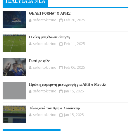
ΤΕΛΕΥΤΑΊΑ ΝΈΑ
ΘΕΛΕΙ FORMAT O ΑΡΗΣ
sefontokitrino
Feb 20, 2025
Η νίκη μας έδωσε ώθηση
sefontokitrino
Feb 11, 2025
Γιατί ρε φίλε
sefontokitrino
Feb 06, 2025
Πρώτη χειμερινή μεταγραφή για ΑΡΗ ο Μεντίλ
sefontokitrino
Jan 15, 2025
Τέλος από τον Άρη ο Χουάνκαρ
sefontokitrino
Jan 15, 2025