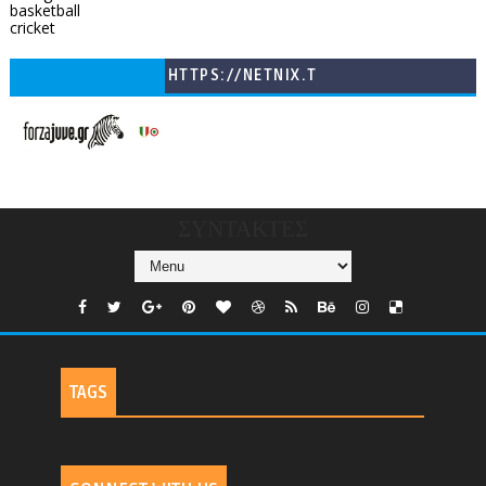
basketball
cricket
HTTPS://NETNIX.T
V/COUNTRIES/GR/
CHANNELS/GNOMI-
TV
ΣΥΝΤΑΚΤΕΣ
TAGS