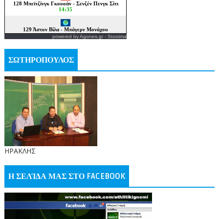
powered by
Agones.gr
-
Stoixima
ΣΩΤΗΡΟΠΟΥΛΟΣ
ΗΡΑΚΛΗΣ
Η ΣΕΛΊΔΑ ΜΑΣ ΣΤΟ FACEBOOK