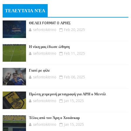
ΤΕΛΕΥΤΑΊΑ ΝΈΑ
ΘΕΛΕΙ FORMAT O ΑΡΗΣ
sefontokitrino
Feb 20, 2025
Η νίκη μας έδωσε ώθηση
sefontokitrino
Feb 11, 2025
Γιατί ρε φίλε
sefontokitrino
Feb 06, 2025
Πρώτη χειμερινή μεταγραφή για ΑΡΗ ο Μεντίλ
sefontokitrino
Jan 15, 2025
Τέλος από τον Άρη ο Χουάνκαρ
sefontokitrino
Jan 15, 2025