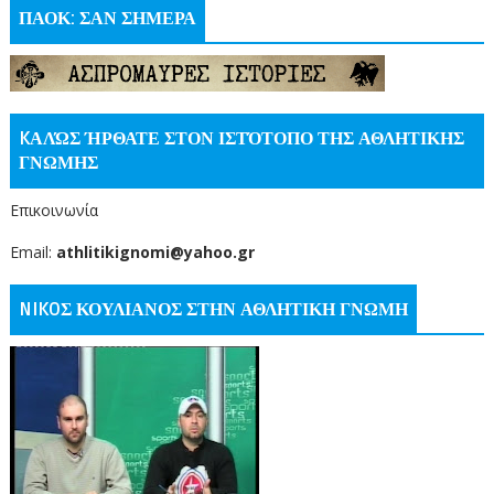
ΠΑΟΚ: ΣΑΝ ΣΗΜΕΡΑ
KΑΛΏΣ ΉΡΘΑΤΕ ΣΤΟΝ ΙΣΤΌΤΟΠΟ ΤΗΣ ΑΘΛΗΤΙΚΗΣ
ΓΝΩΜΗΣ
Επικοινωνία
Email:
athlitikignomi@yahoo.gr
NIKOΣ ΚΟΥΛΙΑΝΟΣ ΣΤΗΝ ΑΘΛΗΤΙΚΗ ΓΝΩΜΗ