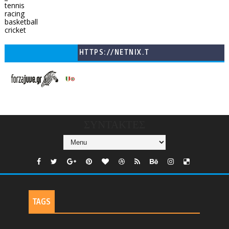
tennis
racing
basketball
cricket
HTTPS://NETNIX.T
V/COUNTRIES/GR/
CHANNELS/GNOMI-
TV
ΣΥΝΤΑΚΤΕΣ
TAGS