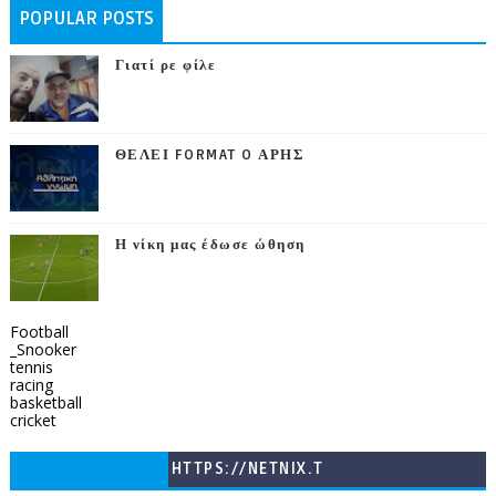
POPULAR POSTS
Γιατί ρε φίλε
ΘΕΛΕΙ FORMAT O ΑΡΗΣ
Η νίκη μας έδωσε ώθηση
Football
_Snooker
tennis
racing
basketball
cricket
HTTPS://NETNIX.T