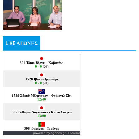
LIVE ΑΓΩΝΕΣ
powered by
Agones.gr
-
Stoixima