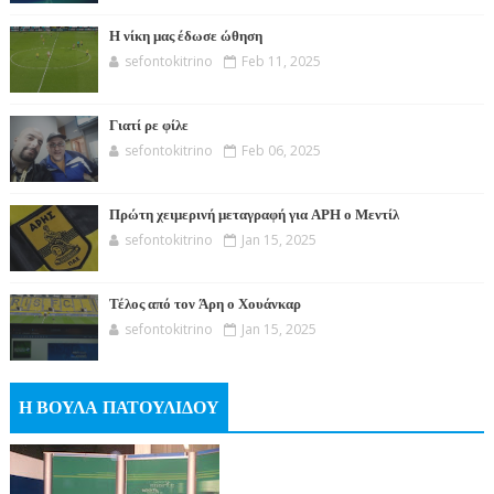
Η νίκη μας έδωσε ώθηση
sefontokitrino
Feb 11, 2025
Γιατί ρε φίλε
sefontokitrino
Feb 06, 2025
Πρώτη χειμερινή μεταγραφή για ΑΡΗ ο Μεντίλ
sefontokitrino
Jan 15, 2025
Τέλος από τον Άρη ο Χουάνκαρ
sefontokitrino
Jan 15, 2025
Η ΒΟΥΛΑ ΠΑΤΟΥΛΙΔΟΥ