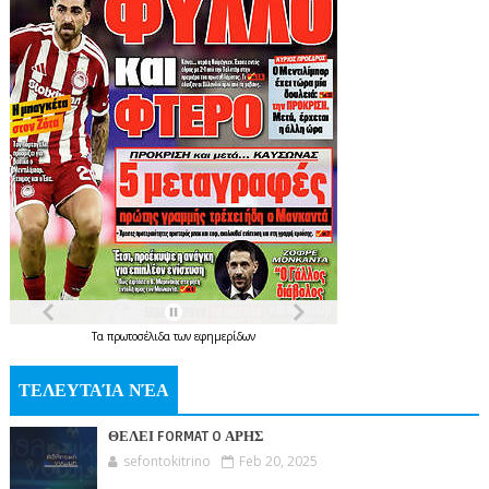
Τα
πρωτοσέλιδα
των
εφημερίδων
ΤΕΛΕΥΤΑΊΑ ΝΈΑ
ΘΕΛΕΙ FORMAT O ΑΡΗΣ
sefontokitrino
Feb 20, 2025