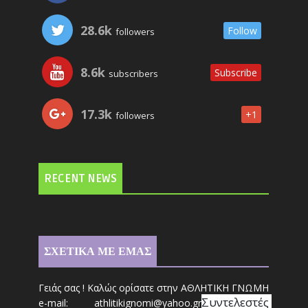
28.6k
Follow
followers
8.6k
Subscribe
subscribers
17.3k
+1
followers
RECENT NEWS
ΣΧΕΤΙΚΑ ΜΕ ΕΜΑΣ
Γειάς σας ! Καλώς ορίσατε στην ΑΘΛΗΤΙΚΗ ΓΝΩΜΗ
Συντ
ελεστές 
e-mail: athl
it
ikignomi@yahoo.gr