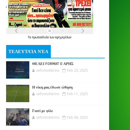
Τα
πρωτοσέλιδα
των
εφημερίδων
ΤΕΛΕΥΤΑΊΑ ΝΈΑ
ΘΕΛΕΙ FORMAT O ΑΡΗΣ
sefontokitrino
Feb 20, 2025
Η νίκη μας έδωσε ώθηση
sefontokitrino
Feb 11, 2025
Γιατί ρε φίλε
sefontokitrino
Feb 06, 2025