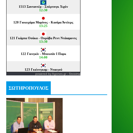
powered by
Agones.gr
-
Stoixima
ΣΩΤΗΡΟΠΟΥΛΟΣ