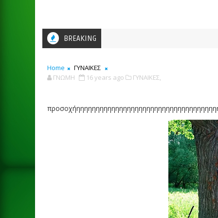
BREAKING
Home
ΓΥΝΑΙΚΕΣ
ΓΝΩΜΗ
16 years ago
ΓΥΝΑΙΚΕΣ,
προσοχήηηηηηηηηηηηηηηηηηηηηηηηηηηηηηηηηηηηη