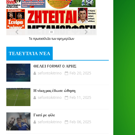
Τα
πρωτοσέλιδα
των
εφημερίδων
ΤΕΛΕΥΤΑΊΑ ΝΈΑ
ΘΕΛΕΙ FORMAT O ΑΡΗΣ
sefontokitrino
Feb 20, 2025
Η νίκη μας έδωσε ώθηση
sefontokitrino
Feb 11, 2025
Γιατί ρε φίλε
sefontokitrino
Feb 06, 2025