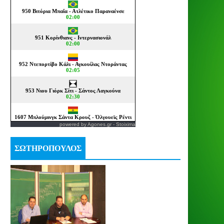
powered by
Agones.gr
-
Stoixima
ΣΩΤΗΡΟΠΟΥΛΟΣ