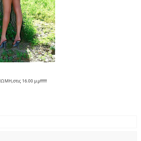
Η,στις 16.00 μ.μ!!!!!!!