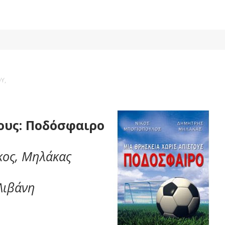
Υ,
ους: Ποδόσφαιρο
κος, Μηλάκας
 Λιβάνη