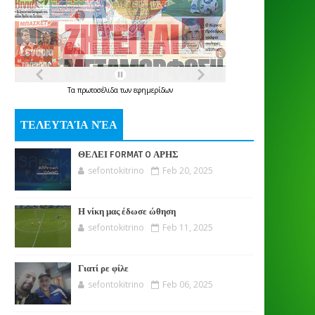
Τα
πρωτοσέλιδα
των
εφημερίδων
ΤΕΛΕΥΤΑΊΑ ΝΈΑ
ΘΕΛΕΙ FORMAT O ΑΡΗΣ
sefontokitrino
Feb 20, 2025
Η νίκη μας έδωσε ώθηση
sefontokitrino
Feb 11, 2025
Γιατί ρε φίλε
sefontokitrino
Feb 06, 2025