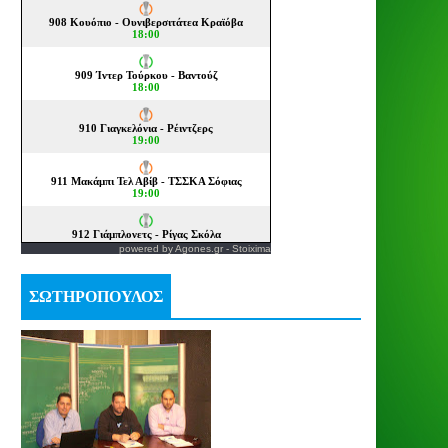
powered by
Agones.gr
-
Stoixima
ΣΩΤΗΡΟΠΟΥΛΟΣ