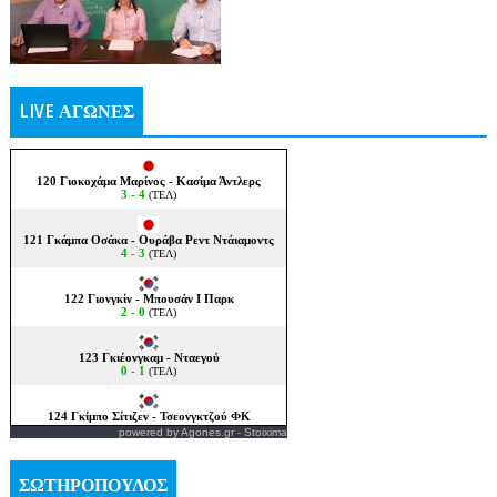
LIVE ΑΓΩΝΕΣ
powered by
Agones.gr
-
Stoixima
ΣΩΤΗΡΟΠΟΥΛΟΣ