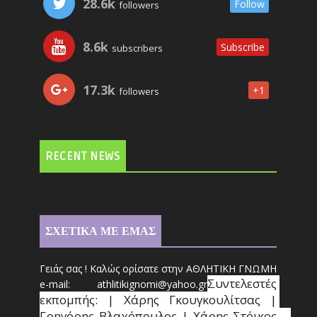
28.6k
Follow
followers
8.6k
Subscribe
subscribers
17.3k
+1
followers
RECENT NEWS
ΣΧΕΤΙΚΑ ΜΕ ΕΜΑΣ
Γειάς σας ! Καλώς ορίσατε στην ΑΘΛΗΤΙΚΗ ΓΝΩΜΗ
Συντ
ελεστές 
e-mail: athl
it
ikignomi@yahoo.gr
εκπομπής: | Χάρης Γκουγκουλίτσας | 
Γρηγόρης Βλαχόπουλος | Χάρης Στόικος                                                                                                                                     