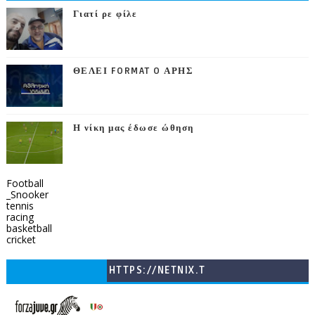
Γιατί ρε φίλε
ΘΕΛΕΙ FORMAT O ΑΡΗΣ
Η νίκη μας έδωσε ώθηση
Football
_Snooker
tennis
racing
basketball
cricket
HTTPS://NETNIX.T
V/COUNTRIES/GR/