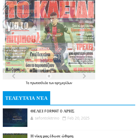
Τα
πρωτοσέλιδα
των
εφημερίδων
ΤΕΛΕΥΤΑΊΑ ΝΈΑ
ΘΕΛΕΙ FORMAT O ΑΡΗΣ
sefontokitrino
Feb 20, 2025
Η νίκη μας έδωσε ώθηση