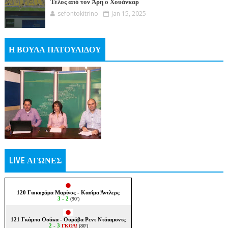
Τέλος από τον Άρη ο Χουάνκαρ
sefontokitrino
Jan 15, 2025
Η ΒΟΥΛΑ ΠΑΤΟΥΛΙΔΟΥ
LIVE ΑΓΩΝΕΣ