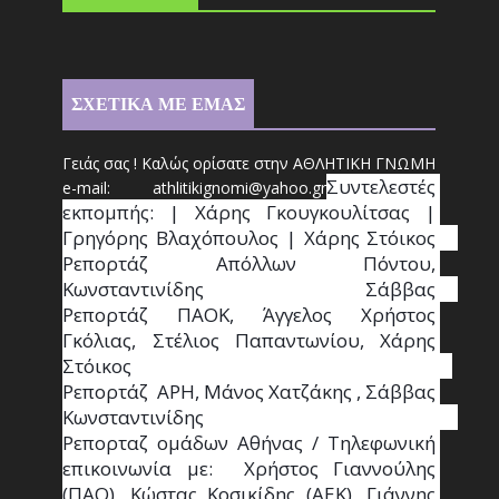
ΣΧΕΤΙΚΑ ΜΕ ΕΜΑΣ
Γειάς σας ! Καλώς ορίσατε στην ΑΘΛΗΤΙΚΗ ΓΝΩΜΗ
Συντ
ελεστές 
e-mail: athl
it
ikignomi@yahoo.gr
εκπομπής: | Χάρης Γκουγκουλίτσας | 
Γρηγόρης Βλαχόπουλος | Χάρης Στόικος                                                                                                                                     
Ρεπορτάζ Απόλλων Πόντου, 
Κωνσταντινίδης   Σάββας                                                                    
Ρεπορτάζ ΠΑΟΚ, Άγγελος Χρήστος 
Γκόλιας, Στέλιος Παπαντωνίου, Χάρης 
Στόικος                                                                        
Ρεπορτάζ  ΑΡΗ, Μάνος Χατζάκης , Σάββας 
Κωνσταντινίδης                                                                                                  
Ρεπορταζ ομάδων Αθήνας / Τηλεφωνική 
επικοινωνία με:  Χρήστος Γιαννούλης 
(ΠΑΟ), Κώστας Κοσικίδης (ΑΕΚ), Γιάννης 