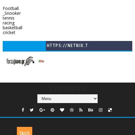
Football
_Snooker
tennis
racing
basketball
cricket
HTTPS://NETNIX.T
V/COUNTRIES/GR/
CHANNELS/GNOMI-
TV
ΣΥΝΤΑΚΤΕΣ
TAGS