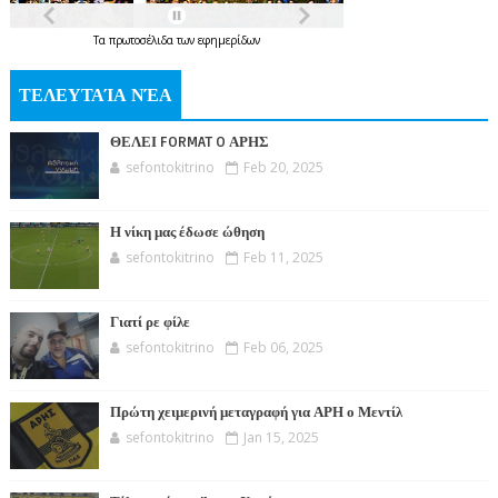
Τα
πρωτοσέλιδα
των
εφημερίδων
ΤΕΛΕΥΤΑΊΑ ΝΈΑ
ΘΕΛΕΙ FORMAT O ΑΡΗΣ
sefontokitrino
Feb 20, 2025
Η νίκη μας έδωσε ώθηση
sefontokitrino
Feb 11, 2025
Γιατί ρε φίλε
sefontokitrino
Feb 06, 2025
Πρώτη χειμερινή μεταγραφή για ΑΡΗ ο Μεντίλ
sefontokitrino
Jan 15, 2025