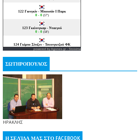
powered by
Agones.gr
-
Stoixima
ΣΩΤΗΡΟΠΟΥΛΟΣ
ΗΡΑΚΛΗΣ
Η ΣΕΛΊΔΑ ΜΑΣ ΣΤΟ FACEBOOK