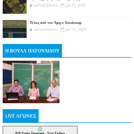
sefontokitrino
Jan 15, 2025
Τέλος από τον Άρη ο Χουάνκαρ
sefontokitrino
Jan 15, 2025
Η ΒΟΥΛΑ ΠΑΤΟΥΛΙΔΟΥ
LIVE ΑΓΩΝΕΣ