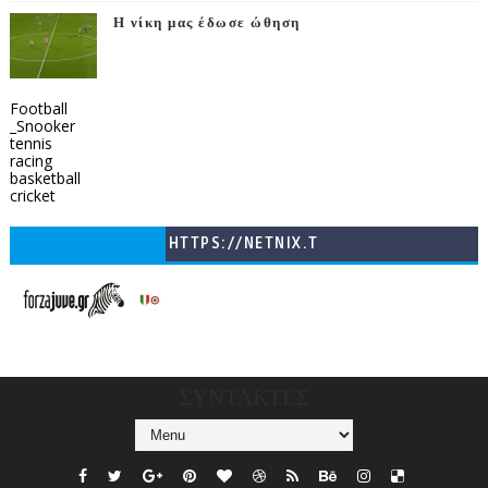
Η νίκη μας έδωσε ώθηση
Football
_Snooker
tennis
racing
basketball
cricket
HTTPS://NETNIX.T
V/COUNTRIES/GR/
CHANNELS/GNOMI-
TV
ΣΥΝΤΑΚΤΕΣ