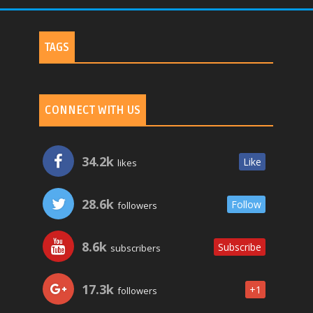
TAGS
CONNECT WITH US
34.2k
Like
likes
28.6k
Follow
followers
8.6k
Subscribe
subscribers
17.3k
+1
followers