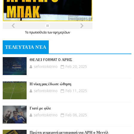
Τα
πρωτοσέλιδα
των
εφημερίδων
ΤΕΛΕΥΤΑΊΑ ΝΈΑ
ΘΕΛΕΙ FORMAT O ΑΡΗΣ
sefontokitrino
Feb 20, 2025
Η νίκη μας έδωσε ώθηση
sefontokitrino
Feb 11, 2025
Γιατί ρε φίλε
sefontokitrino
Feb 06, 2025
Πρώτη χειμερινή μεταγραφή για ΑΡΗ ο Μεντίλ