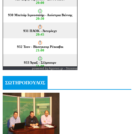
powered by
Agones.gr
-
Stoixima
ΣΩΤΗΡΟΠΟΥΛΟΣ