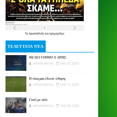
Τα
πρωτοσέλιδα
των
εφημερίδων
ΤΕΛΕΥΤΑΊΑ ΝΈΑ
ΘΕΛΕΙ FORMAT O ΑΡΗΣ
sefontokitrino
Feb 20, 2025
Η νίκη μας έδωσε ώθηση
sefontokitrino
Feb 11, 2025
Γιατί ρε φίλε
sefontokitrino
Feb 06, 2025