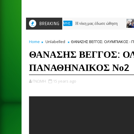
BREAKING
Η νίκη μας έδωσε ώθηση
ΠΑΕ ΑΡΗΣ
ΣΑΒΒΑ
Home
Unlabelled
ΘΑΝΑΣΗΣ ΒΕΓΓΟΣ: ΟΛΥΜΠΙΑΚΟΣ - 
ΘΑΝΑΣΗΣ ΒΕΓΓΟΣ: Ο
ΠΑΝΑΘΗΝΑΙΚΟΣ Νο2
ΓΝΩΜΗ
15 years ago