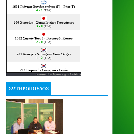
powered by
Agones.gr
-
Stoixima
ΣΩΤΗΡΟΠΟΥΛΟΣ