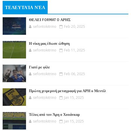
ΤΕΛΕΥΤΑΊΑ ΝΈΑ
ΘΕΛΕΙ FORMAT O ΑΡΗΣ
sefontokitrino
Feb 20, 2025
Η νίκη μας έδωσε ώθηση
sefontokitrino
Feb 11, 2025
Γιατί ρε φίλε
sefontokitrino
Feb 06, 2025
Πρώτη χειμερινή μεταγραφή για ΑΡΗ ο Μεντίλ
sefontokitrino
Jan 15, 2025
Τέλος από τον Άρη ο Χουάνκαρ
sefontokitrino
Jan 15, 2025