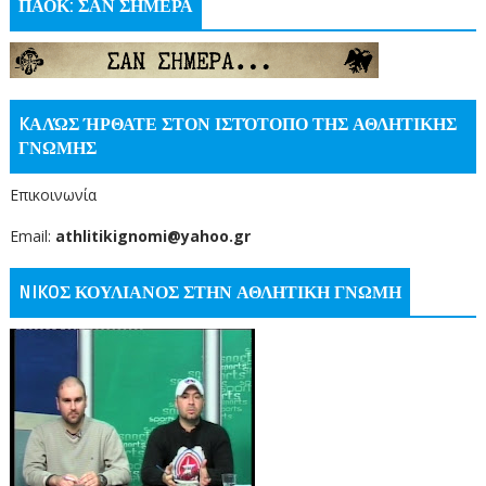
ΠΑΟΚ: ΣΑΝ ΣΗΜΕΡΑ
KΑΛΏΣ ΉΡΘΑΤΕ ΣΤΟΝ ΙΣΤΌΤΟΠΟ ΤΗΣ ΑΘΛΗΤΙΚΗΣ
ΓΝΩΜΗΣ
Επικοινωνία
Email:
athlitikignomi@yahoo.gr
NIKOΣ ΚΟΥΛΙΑΝΟΣ ΣΤΗΝ ΑΘΛΗΤΙΚΗ ΓΝΩΜΗ