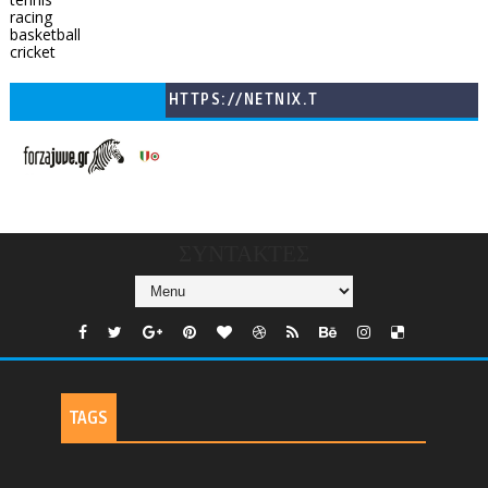
racing
basketball
cricket
HTTPS://NETNIX.T
V/COUNTRIES/GR/
CHANNELS/GNOMI-
TV
ΣΥΝΤΑΚΤΕΣ
TAGS