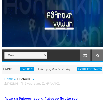
Η νίκη μας έδωσε ώθηση
Γιατ
ΠΑΕ ΑΡΗΣ
ΣΑΒΒΑΣ ΚΩΝΣΤΑΝΤΙΝΙΔΗΣ
Home
ΗΡΑΚΛΗΣ
ΓΝΩΜΗ
15 years ago
ΗΡΑΚΛΗΣ,
Γραπτή δήλωση του κ. Γιώργου Παράσχου