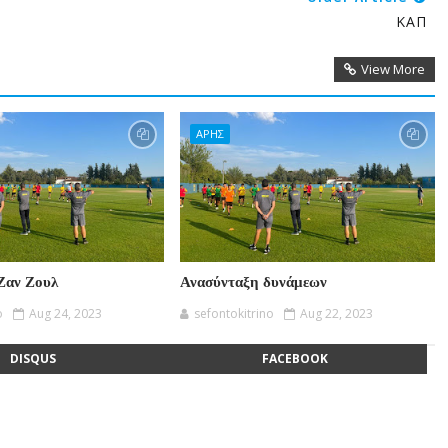
ΚΑΠ
View More
ΑΡΗΣ
Ζαν Ζουλ
Ανασύνταξη δυνάμεων
o
Aug 24, 2023
sefontokitrino
Aug 22, 2023
DISQUS
FACEBOOK