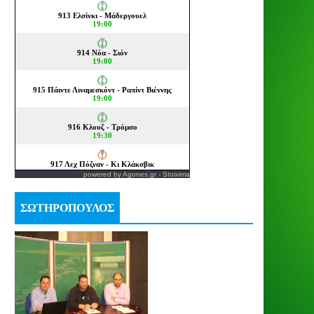
powered by
Agones.gr
-
Stoixima
ΣΩΤΗΡΟΠΟΥΛΟΣ