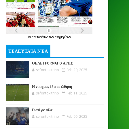
Τα
πρωτοσέλιδα
των
εφημερίδων
ΤΕΛΕΥΤΑΊΑ ΝΈΑ
ΘΕΛΕΙ FORMAT O ΑΡΗΣ
sefontokitrino
Feb 20, 2025
Η νίκη μας έδωσε ώθηση
sefontokitrino
Feb 11, 2025
Γιατί ρε φίλε
sefontokitrino
Feb 06, 2025