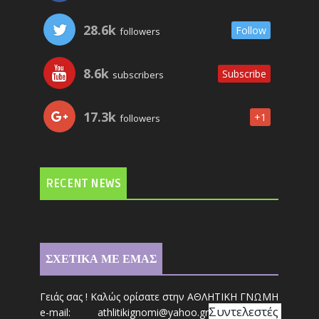
28.6k
Follow
followers
8.6k
Subscribe
subscribers
17.3k
+1
followers
RECENT NEWS
ΣΧΕΤΙΚΑ ΜΕ ΕΜΑΣ
Γειάς σας ! Καλώς ορίσατε στην ΑΘΛΗΤΙΚΗ ΓΝΩΜΗ
Συντ
ελεστές 
e-mail: athl
it
ikignomi@yahoo.gr