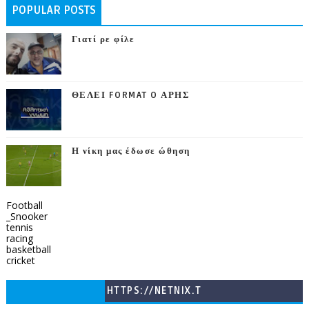
POPULAR POSTS
Γιατί ρε φίλε
ΘΕΛΕΙ FORMAT O ΑΡΗΣ
Η νίκη μας έδωσε ώθηση
Football
_Snooker
tennis
racing
basketball
cricket
HTTPS://NETNIX.T