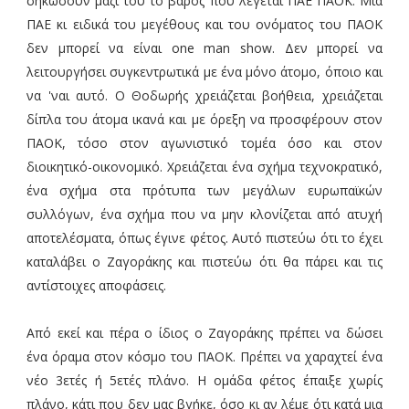
σηκώσουν μαζί του το βάρος που λέγεται ΠΑΕ ΠΑΟΚ. Μια
ΠΑΕ κι ειδικά του μεγέθους και του ονόματος του ΠΑΟΚ
δεν μπορεί να είναι one man show. Δεν μπορεί να
λειτουργήσει συγκεντρωτικά με ένα μόνο άτομο, όποιο και
να 'ναι αυτό. Ο Θοδωρής χρειάζεται βοήθεια, χρειάζεται
δίπλα του άτομα ικανά και με όρεξη να προσφέρουν στον
ΠΑΟΚ, τόσο στον αγωνιστικό τομέα όσο και στον
διοικητικό-οικονομικό. Χρειάζεται ένα σχήμα τεχνοκρατικό,
ένα σχήμα στα πρότυπα των μεγάλων ευρωπαϊκών
συλλόγων, ένα σχήμα που να μην κλονίζεται από ατυχή
αποτελέσματα, όπως έγινε φέτος. Αυτό πιστεύω ότι το έχει
καταλάβει ο Ζαγοράκης και πιστεύω ότι θα πάρει και τις
αντίστοιχες αποφάσεις.
Από εκεί και πέρα ο ίδιος ο Ζαγοράκης πρέπει να δώσει
ένα όραμα στον κόσμο του ΠΑΟΚ. Πρέπει να χαραχτεί ένα
νέο 3ετές ή 5ετές πλάνο. Η ομάδα φέτος έπαιξε χωρίς
πλάνο, κάτι που δεν μας βγήκε, όσο κι αν λέμε ότι κατά μια