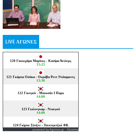
LIVE ΑΓΩΝΕΣ
powered by
Agones.gr
-
Stoixima