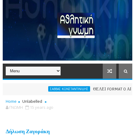
ΘΕΛΕΙ FORMAT O ΑΡΗΣ
ΣΑΒΒΑΣ ΚΩΝΣΤΑΝΤΙΝΙΔΗΣ
Home
Unlabelled
ΓΝΩΜΗ
15 years ago
Δήλωση Ζαγοράκη