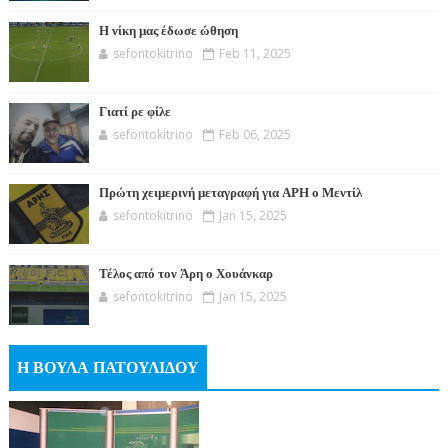
Η νίκη μας έδωσε ώθηση
sefontokitrino
Feb 11, 2025
Γιατί ρε φίλε
sefontokitrino
Feb 06, 2025
Πρώτη χειμερινή μεταγραφή για ΑΡΗ ο Μεντίλ
sefontokitrino
Jan 15, 2025
Τέλος από τον Άρη ο Χουάνκαρ
sefontokitrino
Jan 15, 2025
Η ΒΟΥΛΑ ΠΑΤΟΥΛΙΔΟΥ