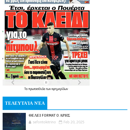
Τα
πρωτοσέλιδα
των
εφημερίδων
ΤΕΛΕΥΤΑΊΑ ΝΈΑ
ΘΕΛΕΙ FORMAT O ΑΡΗΣ
sefontokitrino
Feb 20, 2025