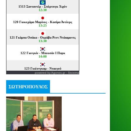
powered by
Agones.gr
-
Stoixima
ΣΩΤΗΡΟΠΟΥΛΟΣ