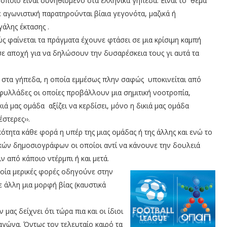
οποίο είναι συνηθισμένο στα ελληνικά γήπεδα. Είναι το
θέμα
ε αγωνιστική παρατηρούνται βίαια γεγονότα, μαζικά ή
άλης έκτασης .
ς φαίνεται τα πράγματα έχουνε φτάσει σε μια κρίσιμη καμπή
 αποχή για να δηλώσουν την δυσαρέσκεια τους γι αυτά τα
ας στα γήπεδα, η οποία εμμέσως πλην σαφώς
υποκινείται από
φυλλάδες οι οποίες προβάλλουν μια σημιτική νοοτροπία,
ικιά μας ομάδα
αξίζει να κερδίσει, μόνο η δικιά μας ομάδα
στερες››.
κότητα κάθε φορά η υπέρ της μιας ομάδας ή της άλλης και ενώ το
ικών δημοσιογράφων οι οποίοι αντί να κάνουνε την δουλειά
 από κάποιο ντέρμπι ή και μετά.
ποία μερικές φορές οδηγούνε στην
 άλλη μια μορφή βίας (καυστικά
ας δείχνει ότι τώρα πια και οι ίδιοι
γώνα. Όντως τον τελευταίο καιρό τα