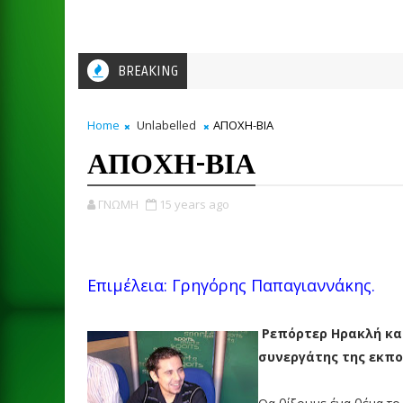
BREAKING
Home
Unlabelled
ΑΠΟΧΗ-ΒΙΑ
ΑΠΟΧΗ-ΒΙΑ
ΓΝΩΜΗ
15 years ago
Επιμέλεια: Γρηγόρης Παπαγιαννάκης.
Ρεπόρτερ Ηρακλή κα
συνεργάτης της εκπ