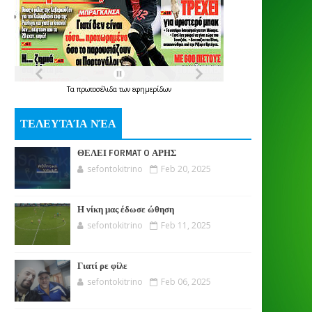
Τα
πρωτοσέλιδα
των
εφημερίδων
ΤΕΛΕΥΤΑΊΑ ΝΈΑ
ΘΕΛΕΙ FORMAT O ΑΡΗΣ
sefontokitrino
Feb 20, 2025
Η νίκη μας έδωσε ώθηση
sefontokitrino
Feb 11, 2025
Γιατί ρε φίλε
sefontokitrino
Feb 06, 2025