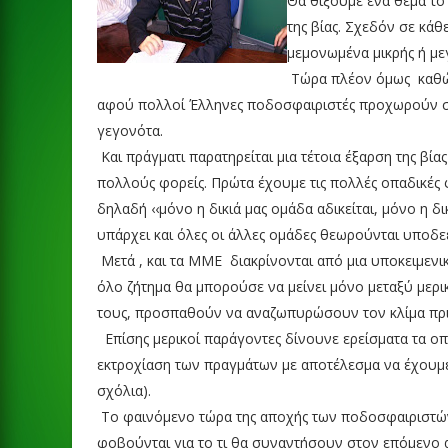
Θα θίξουμε ένα θέμα το 
της βίας. Σχεδόν σε κάθ
μεμονωμένα μικρής ή μεγ
Τώρα πλέον όμως
καθώ
αφού πολλοί Έλληνες ποδοσφαιριστές προχωρούν σε
γεγονότα.
Και πράγματι παρατηρείται μια τέτοια έξαρση της βί
πολλούς φορείς. Πρώτα έχουμε τις πολλές οπαδικές 
δηλαδή ‹‹μόνο η δικιά μας ομάδα αδικείται, μόνο η δ
υπάρχει και όλες οι άλλες ομάδες θεωρούνται υποδεέ
Μετά , και τα ΜΜΕ
διακρίνονται από μια υποκειμενι
όλο ζήτημα θα μπορούσε να μείνει μόνο μεταξύ μερ
τους, προσπαθούν να αναζωπυρώσουν τον κλίμα πριν
Επίσης μερικοί παράγοντες δίνουνε ερείσματα τα ο
εκτροχίαση των πραγμάτων με αποτέλεσμα να έχουμε
σχόλια).
Το φαινόμενο τώρα της αποχής των ποδοσφαιριστών μ
φοβούνται για το τι θα συναντήσουν στον επόμενο α