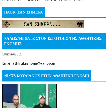
ΠΑΟΚ: ΣΑΝ ΣΗΜΕΡΑ
KΑΛΏΣ ΉΡΘΑΤΕ ΣΤΟΝ ΙΣΤΌΤΟΠΟ ΤΗΣ ΑΘΛΗΤΙΚΗΣ
ΓΝΩΜΗΣ
Επικοινωνία
Email:
athlitikignomi@yahoo.gr
NIKOΣ ΚΟΥΛΙΑΝΟΣ ΣΤΗΝ ΑΘΛΗΤΙΚΗ ΓΝΩΜΗ