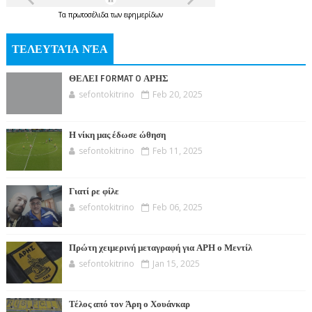
Τα
πρωτοσέλιδα
των
εφημερίδων
ΤΕΛΕΥΤΑΊΑ ΝΈΑ
ΘΕΛΕΙ FORMAT O ΑΡΗΣ
sefontokitrino
Feb 20, 2025
Η νίκη μας έδωσε ώθηση
sefontokitrino
Feb 11, 2025
Γιατί ρε φίλε
sefontokitrino
Feb 06, 2025
Πρώτη χειμερινή μεταγραφή για ΑΡΗ ο Μεντίλ
sefontokitrino
Jan 15, 2025
Τέλος από τον Άρη ο Χουάνκαρ