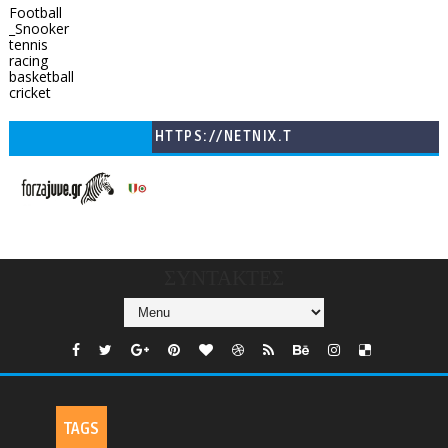
Football
_Snooker
tennis
racing
basketball
cricket
HTTPS://NETNIX.T
V/COUNTRIES/GR/
CHANNELS/GNOMI-
TV
ΣΥΝΤΑΚΤΕΣ
TAGS