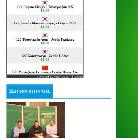
powered by
Agones.gr
-
Stoixima
ΣΩΤΗΡΟΠΟΥΛΟΣ