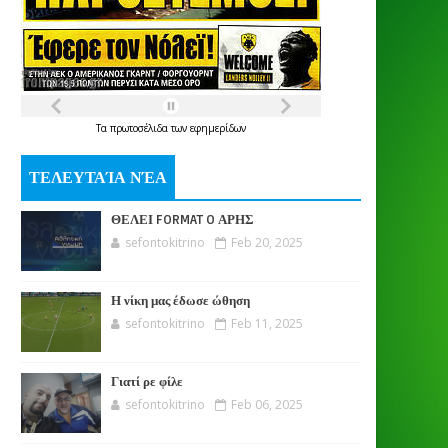
Τα
πρωτοσέλιδα
των
εφημερίδων
ΤΕΛΕΥΤΑΊΑ ΝΈΑ
ΘΕΛΕΙ FORMAT O ΑΡΗΣ
sefontokitrino
Feb 20, 2025
Η νίκη μας έδωσε ώθηση
sefontokitrino
Feb 11, 2025
Γιατί ρε φίλε
sefontokitrino
Feb 06, 2025