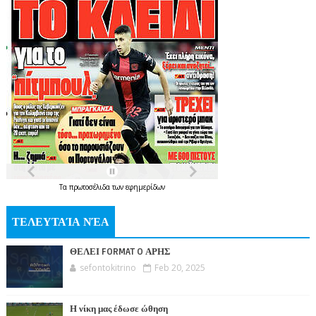
Τα
πρωτοσέλιδα
των
εφημερίδων
ΤΕΛΕΥΤΑΊΑ ΝΈΑ
ΘΕΛΕΙ FORMAT O ΑΡΗΣ
sefontokitrino
Feb 20, 2025
Η νίκη μας έδωσε ώθηση