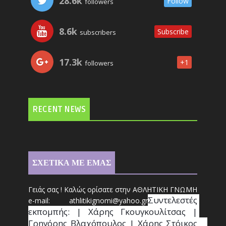
28.6k
Follow
followers
8.6k
Subscribe
subscribers
17.3k
+1
followers
RECENT NEWS
ΣΧΕΤΙΚΑ ΜΕ ΕΜΑΣ
Γειάς σας ! Καλώς ορίσατε στην ΑΘΛΗΤΙΚΗ ΓΝΩΜΗ
Συντ
ελεστές 
e-mail: athl
it
ikignomi@yahoo.gr
εκπομπής: | Χάρης Γκουγκουλίτσας | 
Γρηγόρης Βλαχόπουλος | Χάρης Στόικος                                                                                                                                     