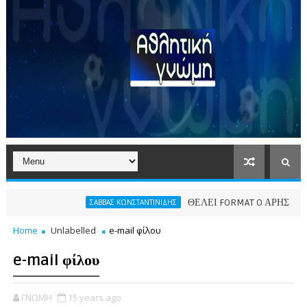
ΘΕΛΕΙ FORMAT O ΑΡΗΣ
ΣΑΒΒΑΣ ΚΩΝΣΤΑΝΤΙΝΙΔΗΣ
ΠΑΕ ΑΡΗ
Home
Unlabelled
e-mail φίλου
e-mail φίλου
ΓΝΩΜΗ
15 years ago