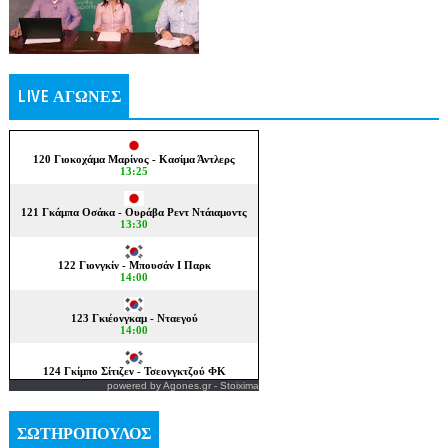
LIVE ΑΓΩΝΕΣ
powered by
Agones.gr
-
Stoixima
ΣΩΤΗΡΟΠΟΥΛΟΣ