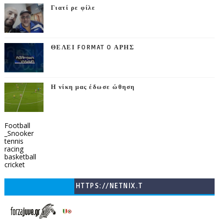
Γιατί ρε φίλε
ΘΕΛΕΙ FORMAT O ΑΡΗΣ
Η νίκη μας έδωσε ώθηση
Football
_Snooker
tennis
racing
basketball
cricket
HTTPS://NETNIX.T
V/COUNTRIES/GR/
CHANNELS/GNOMI-