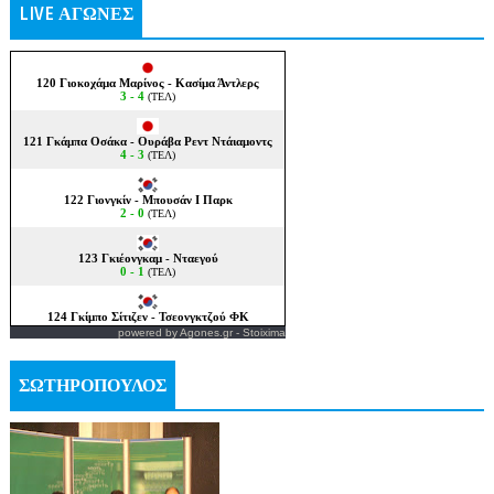
LIVE ΑΓΩΝΕΣ
powered by
Agones.gr
-
Stoixima
ΣΩΤΗΡΟΠΟΥΛΟΣ