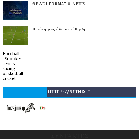
ΘΕΛΕΙ FORMAT O ΑΡΗΣ
Η νίκη μας έδωσε ώθηση
Football
_Snooker
tennis
racing
basketball
cricket
HTTPS://NETNIX.T
V/COUNTRIES/GR/
CHANNELS/GNOMI-
TV
ΣΥΝΤΑΚΤΕΣ