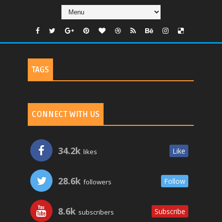
TAGS
CONNECT WITH US
34.2k
Like
likes
28.6k
Follow
followers
8.6k
Subscribe
subscribers