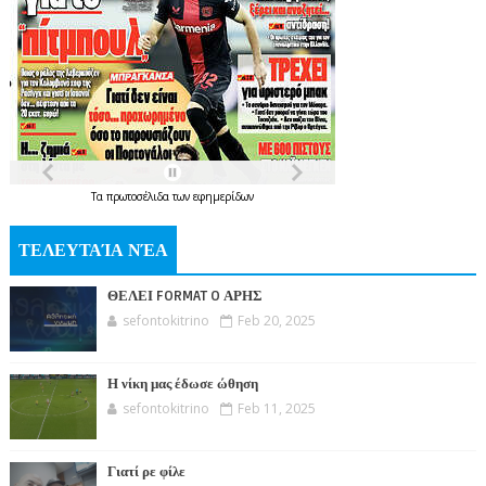
Τα
πρωτοσέλιδα
των
εφημερίδων
ΤΕΛΕΥΤΑΊΑ ΝΈΑ
ΘΕΛΕΙ FORMAT O ΑΡΗΣ
sefontokitrino
Feb 20, 2025
Η νίκη μας έδωσε ώθηση
sefontokitrino
Feb 11, 2025
Γιατί ρε φίλε