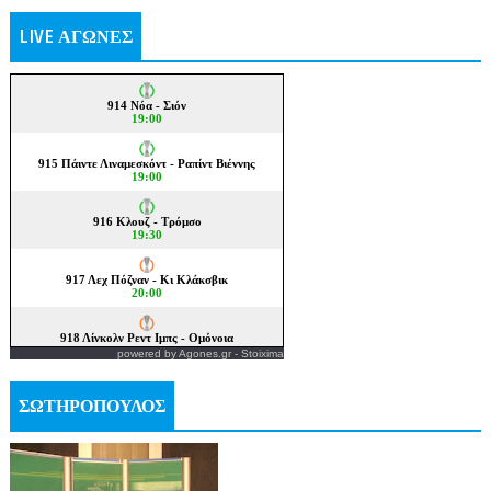
LIVE ΑΓΩΝΕΣ
powered by
Agones.gr
-
Stoixima
ΣΩΤΗΡΟΠΟΥΛΟΣ