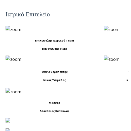
Ιατρικό Επιτελείο
Επικεφαλής Ιατρικού Team
Παναγιώτης Γιγής
Ι
Φ
Φυσιοθεραπευτής
Στ
Νίκος Τσιρέλας
Μασσέρ
Αθανάσιος Καπούλας