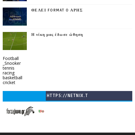
ΘΕΛΕΙ FORMAT O ΑΡΗΣ
Η νίκη μας έδωσε ώθηση
Football
_Snooker
tennis
racing
basketball
cricket
HTTPS://NETNIX.T
V/COUNTRIES/GR/
CHANNELS/GNOMI-
TV