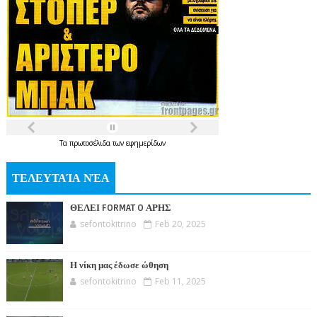
Τα
πρωτοσέλιδα
των
εφημερίδων
ΤΕΛΕΥΤΑΊΑ ΝΈΑ
ΘΕΛΕΙ FORMAT O ΑΡΗΣ
sefontokitrino
Feb 20, 2025
Η νίκη μας έδωσε ώθηση
sefontokitrino
Feb 11, 2025