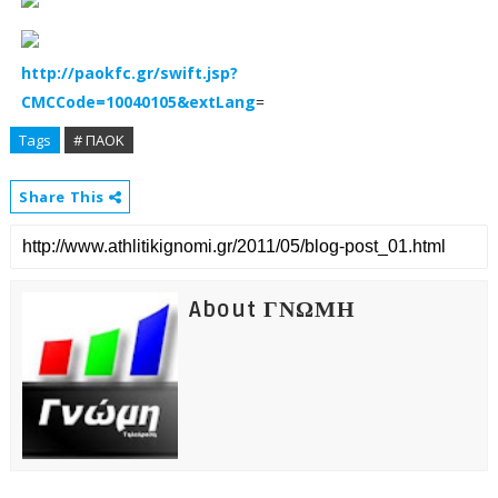
http://paokfc.gr/swift.jsp?
CMCCode=10040105&extLang
=
Tags
# ΠΑΟΚ
Share This
About ΓΝΩΜΗ