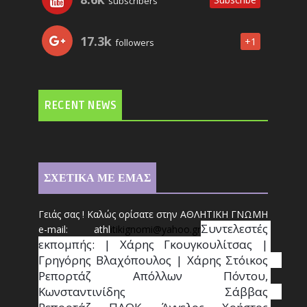
subscribers
17.3k
+1
followers
RECENT NEWS
ΣΧΕΤΙΚΑ ΜΕ ΕΜΑΣ
Γειάς σας ! Καλώς ορίσατε στην ΑΘΛΗΤΙΚΗ ΓΝΩΜΗ
Συντ
ελεστές 
e-mail: athl
it
ikignomi@yahoo.gr
εκπομπής: | Χάρης Γκουγκουλίτσας | 
Γρηγόρης Βλαχόπουλος | Χάρης Στόικος                                                                                                                                     
Ρεπορτάζ Απόλλων Πόντου, 
Κωνσταντινίδης   Σάββας                                                                    