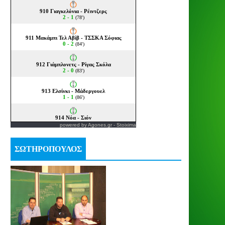
powered by
Agones.gr
-
Stoixima
ΣΩΤΗΡΟΠΟΥΛΟΣ