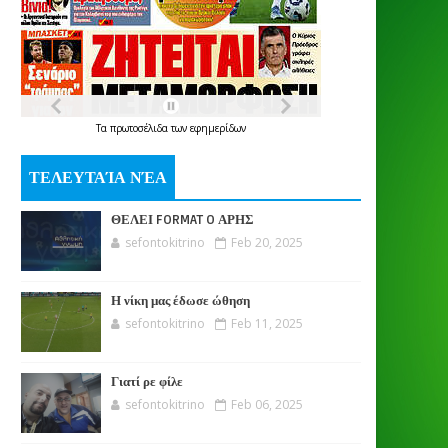
Τα
πρωτοσέλιδα
των
εφημερίδων
ΤΕΛΕΥΤΑΊΑ ΝΈΑ
ΘΕΛΕΙ FORMAT O ΑΡΗΣ
sefontokitrino
Feb 20, 2025
Η νίκη μας έδωσε ώθηση
sefontokitrino
Feb 11, 2025
Γιατί ρε φίλε
sefontokitrino
Feb 06, 2025