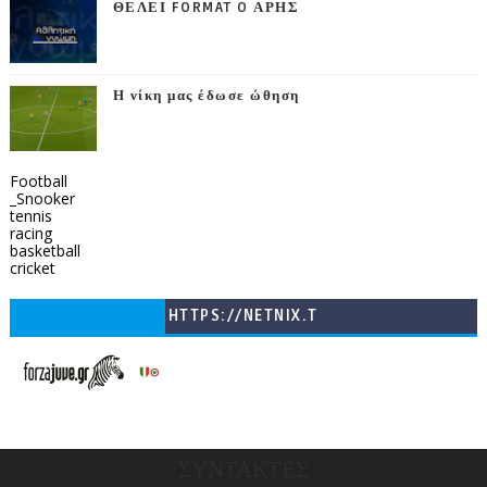
ΘΕΛΕΙ FORMAT O ΑΡΗΣ
Η νίκη μας έδωσε ώθηση
Football
_Snooker
tennis
racing
basketball
cricket
HTTPS://NETNIX.T
V/COUNTRIES/GR/
CHANNELS/GNOMI-
TV
ΣΥΝΤΑΚΤΕΣ