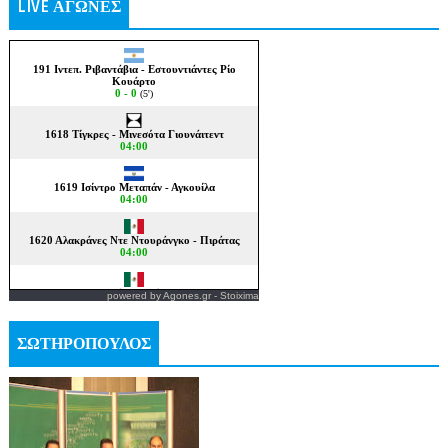
LIVE ΑΓΩΝΕΣ
powered by
Agones.gr
-
Stoixima
ΣΩΤΗΡΟΠΟΥΛΟΣ