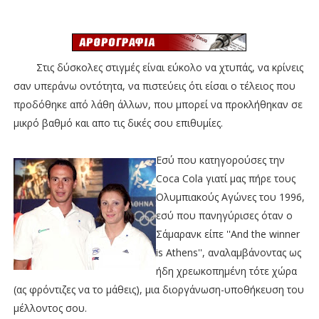
Στις δύσκολες στιγμές είναι εύκολο να χτυπάς, να κρίνεις
σαν υπεράνω οντότητα, να πιστεύεις ότι είσαι ο τέλειος που
προδόθηκε από λάθη άλλων, που μπορεί να προκλήθηκαν σε
μικρό βαθμό και απο τις δικές σου επιθυμίες.
Εσύ που κατηγορούσες την
Coca Cola γιατί μας πήρε τους
Ολυμπιακούς Αγώνες του 1996,
εσύ που πανηγύρισες όταν ο
Σάμαρανκ είπε ''And the winner
is Athens'', αναλαμβάνοντας ως
ήδη χρεωκοπημένη τότε χώρα
(ας φρόντιζες να το μάθεις), μια διοργάνωση-υποθήκευση του
μέλλοντος σου.