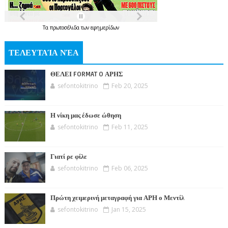
Τα
πρωτοσέλιδα
των
εφημερίδων
ΤΕΛΕΥΤΑΊΑ ΝΈΑ
ΘΕΛΕΙ FORMAT O ΑΡΗΣ
sefontokitrino
Feb 20, 2025
Η νίκη μας έδωσε ώθηση
sefontokitrino
Feb 11, 2025
Γιατί ρε φίλε
sefontokitrino
Feb 06, 2025
Πρώτη χειμερινή μεταγραφή για ΑΡΗ ο Μεντίλ
sefontokitrino
Jan 15, 2025