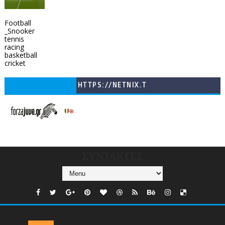
Football
_Snooker
tennis
racing
basketball
cricket
HTTPS://NETNIX.T
V/COUNTRIES/GR/
CHANNELS/GNOMI-
TV
ΣΥΝΤΑΚΤΕΣ