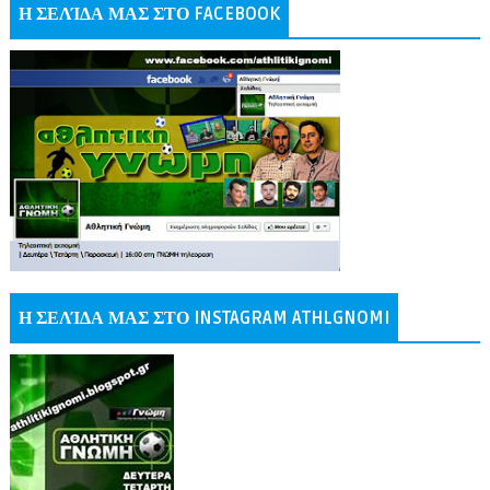
Η ΣΕΛΊΔΑ ΜΑΣ ΣΤΟ FACEBOOK
Η ΣΕΛΊΔΑ ΜΑΣ ΣΤΟ INSTAGRAM ATHLGNOMI